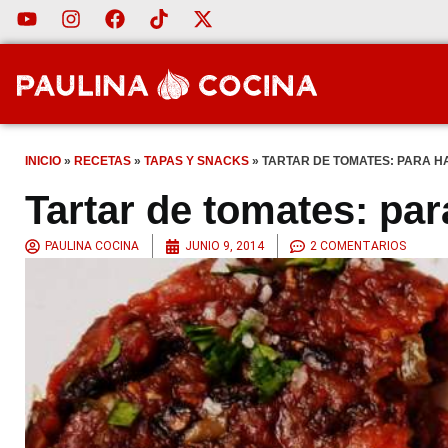
INICIO
»
RECETAS
»
TAPAS Y SNACKS
»
TARTAR DE TOMATES: PARA H
Tartar de tomates: par
PAULINA COCINA
JUNIO 9, 2014
2 COMENTARIOS