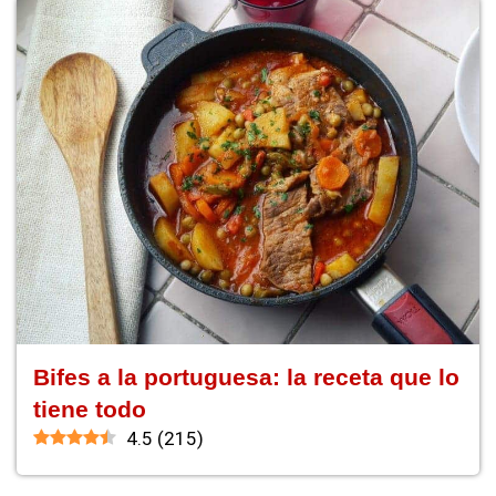
Bifes a la portuguesa: la receta que lo
tiene todo
4.5
(
215
)