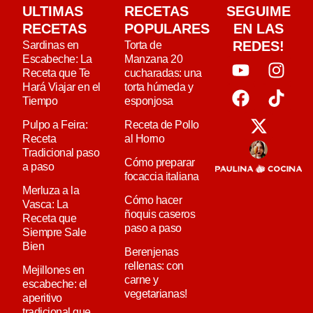
ULTIMAS
RECETAS
SEGUIME
RECETAS
POPULARES
EN LAS
REDES!
Sardinas en
Torta de
Escabeche: La
Manzana 20
Receta que Te
cucharadas: una
Hará Viajar en el
torta húmeda y
Tiempo
esponjosa
Pulpo a Feira:
Receta de Pollo
Receta
al Horno
Tradicional paso
Cómo preparar
a paso
focaccia italiana
Merluza a la
Cómo hacer
Vasca: La
ñoquis caseros
Receta que
paso a paso
Siempre Sale
Bien
Berenjenas
rellenas: con
Mejillones en
carne y
escabeche: el
vegetarianas!
aperitivo
tradicional que