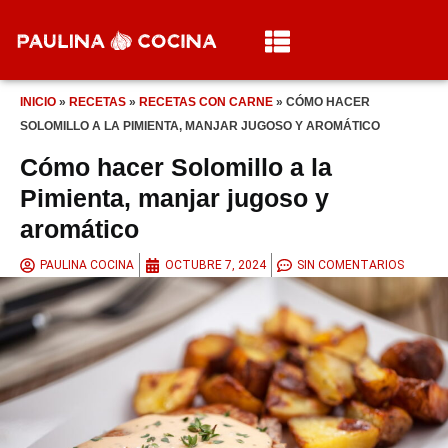
INICIO
»
RECETAS
»
RECETAS CON CARNE
»
CÓMO HACER
SOLOMILLO A LA PIMIENTA, MANJAR JUGOSO Y AROMÁTICO
Cómo hacer Solomillo a la
Pimienta, manjar jugoso y
aromático
PAULINA COCINA
OCTUBRE 7, 2024
SIN COMENTARIOS