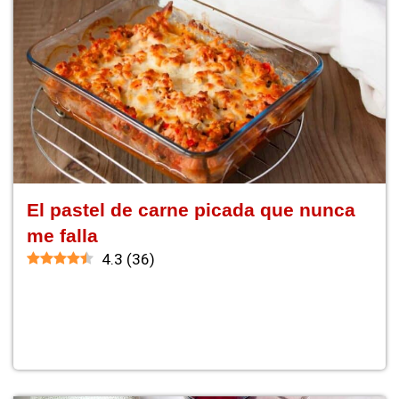
El pastel de carne picada que nunca
me falla
4.3
(
36
)