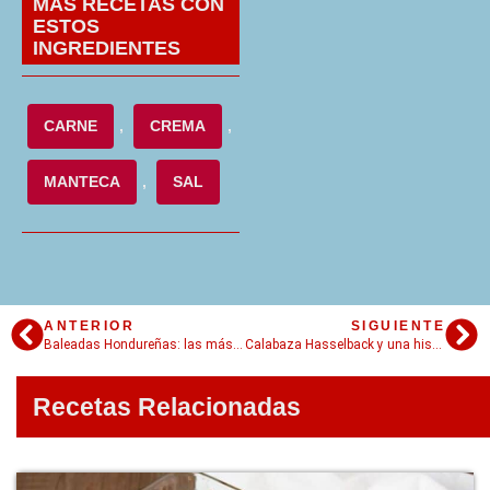
MÁS RECETAS CON
ESTOS
INGREDIENTES
CARNE
,
CREMA
,
MANTECA
,
SAL
ANTERIOR
SIGUIENTE
Baleadas Hondureñas: las más ricas, rápidas y populares
Calabaza Hasselback y una historia de amor que nunca te contaron
Recetas Relacionadas