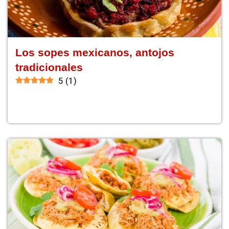
Los sopes mexicanos, antojos
tradicionales
5
(
1
)