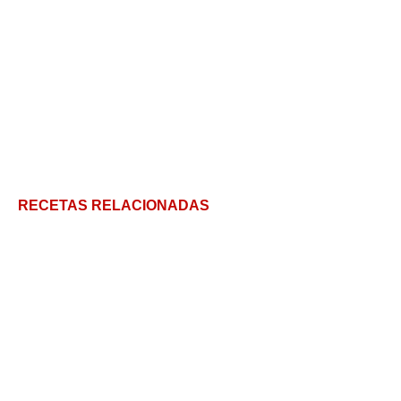
RECETAS RELACIONADAS
Dos mangos, picada completa
Paté casero: receta súper económica y fácil con 5
trucos