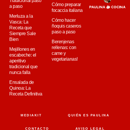
Tradicional paso
Cómo preparar
a paso
focaccia italiana
Merluza a la
Cómo hacer
Vasca: La
ñoquis caseros
Receta que
paso a paso
Siempre Sale
Bien
Berenjenas
rellenas: con
Mejillones en
carne y
escabeche: el
vegetarianas!
aperitivo
tradicional que
nunca falla
Ensalada de
Quinoa: La
Receta Definitiva
MEDIAKIT
QUIÉN ES PAULINA
CONTACTO
AVISO LEGAL