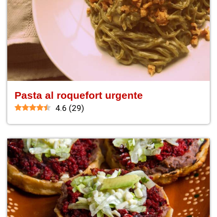
Pasta al roquefort urgente
4.6
(
29
)