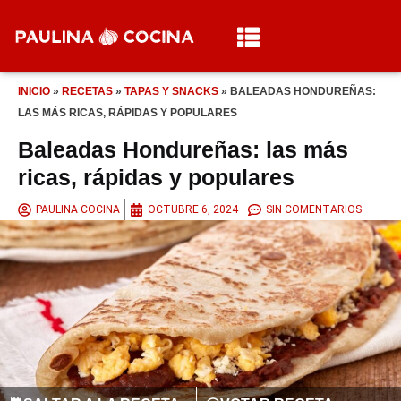
INICIO
»
RECETAS
»
TAPAS Y SNACKS
»
BALEADAS HONDUREÑAS:
LAS MÁS RICAS, RÁPIDAS Y POPULARES
Baleadas Hondureñas: las más
ricas, rápidas y populares
PAULINA COCINA
OCTUBRE 6, 2024
SIN COMENTARIOS