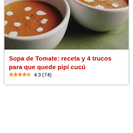
Sopa de Tomate: receta y 4 trucos
para que quede pipí cucú
4.3
(
74
)