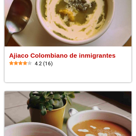
Ajiaco Colombiano de inmigrantes
4.2
(
16
)