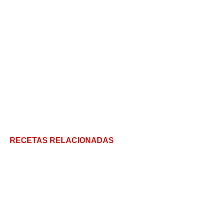
RECETAS RELACIONADAS
Cazuela de mariscos: Receta simple para preparar
en casa
Conquista los paladares: la Crema de Elote que hará
que todos pidan la receta