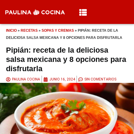
INICIO
»
RECETAS
»
SOPAS Y CREMAS
»
PIPIÁN: RECETA DE LA
DELICIOSA SALSA MEXICANA Y 8 OPCIONES PARA DISFRUTARLA
Pipián: receta de la deliciosa
salsa mexicana y 8 opciones para
disfrutarla
PAULINA COCINA
JUNIO 16, 2024
SIN COMENTARIOS