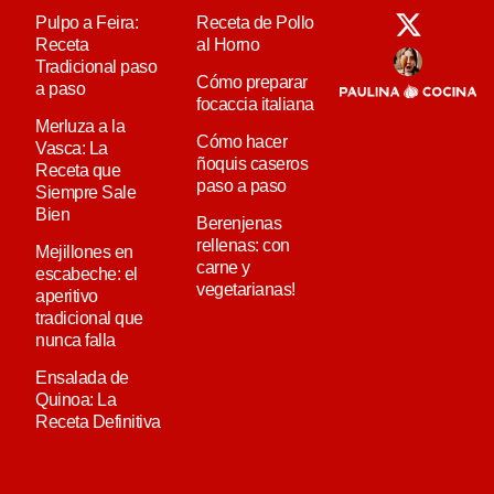
Pulpo a Feira:
Receta de Pollo
Receta
al Horno
Tradicional paso
Cómo preparar
a paso
focaccia italiana
Merluza a la
Cómo hacer
Vasca: La
ñoquis caseros
Receta que
paso a paso
Siempre Sale
Bien
Berenjenas
rellenas: con
Mejillones en
carne y
escabeche: el
vegetarianas!
aperitivo
tradicional que
nunca falla
Ensalada de
Quinoa: La
Receta Definitiva