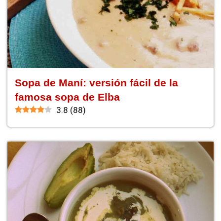
Sopa de Maní: versión fácil de la
famosa sopa de Elba
3.8
(
88
)