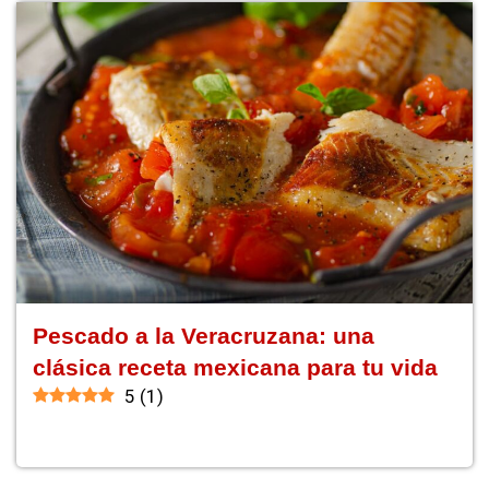
Pescado a la Veracruzana: una
clásica receta mexicana para tu vida
5
(
1
)