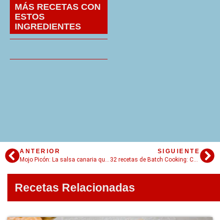
MÁS RECETAS CON
ESTOS
INGREDIENTES
ANTERIOR
SIGUIENTE
Mojo Picón: La salsa canaria que se prepara en 4 pasos y es perfecta para tus papas
32 recetas de Batch Cooking: Cocinar un día y comer toda la semana
Recetas Relacionadas