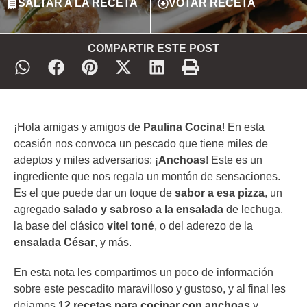
SALTAR A LA RECETA
VOTAR RECETA
COMPARTIR ESTE POST
¡Hola amigas y amigos de
Paulina Cocina
! En esta
ocasión nos convoca un pescado que tiene miles de
adeptos y miles adversarios: ¡
Anchoas
! Este es un
ingrediente que nos regala un montón de sensaciones.
Es el que puede dar un toque de
sabor a esa pizza
, un
agregado
salado y sabroso a la ensalada
de lechuga,
la base del clásico
vitel toné
, o del aderezo de la
ensalada César
, y más.
En esta nota les compartimos un poco de información
sobre este pescadito maravilloso y gustoso, y al final les
dejamos
12 recetas para cocinar con anchoas
y