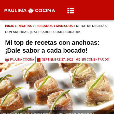
INICIO
»
RECETAS
»
PESCADOS Y MARISCOS
»
MI TOP DE RECETAS
CON ANCHOAS: ¡DALE SABOR A CADA BOCADO!
Mi top de recetas con anchoas:
¡Dale sabor a cada bocado!
PAULINA COCINA
SEPTIEMBRE 27, 2023
SIN COMENTARIOS