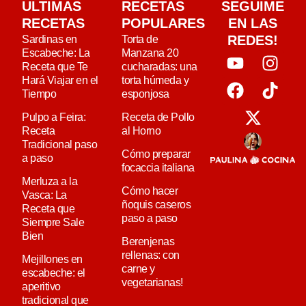
ULTIMAS
RECETAS
SEGUIME
RECETAS
POPULARES
EN LAS
REDES!
Sardinas en
Torta de
Escabeche: La
Manzana 20
Receta que Te
cucharadas: una
Hará Viajar en el
torta húmeda y
Tiempo
esponjosa
Pulpo a Feira:
Receta de Pollo
Receta
al Horno
Tradicional paso
Cómo preparar
a paso
focaccia italiana
Merluza a la
Cómo hacer
Vasca: La
ñoquis caseros
Receta que
paso a paso
Siempre Sale
Bien
Berenjenas
rellenas: con
Mejillones en
carne y
escabeche: el
vegetarianas!
aperitivo
tradicional que