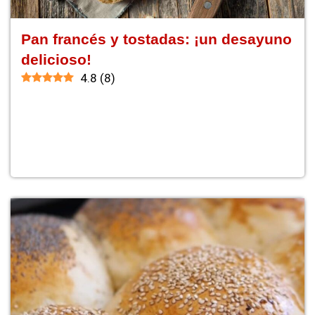
Pan francés y tostadas: ¡un desayuno
delicioso!
4.8
(
8
)