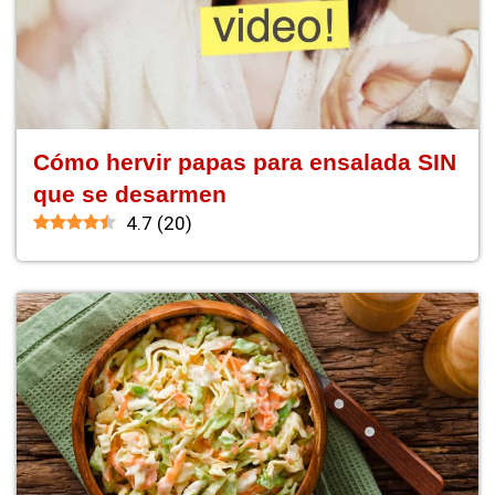
Cómo hervir papas para ensalada SIN
que se desarmen
4.7
(
20
)