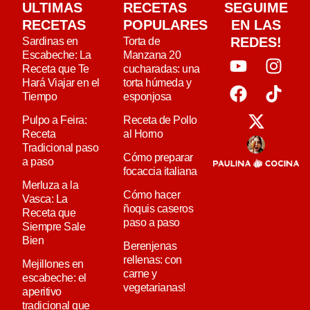
ULTIMAS
RECETAS
SEGUIME
RECETAS
POPULARES
EN LAS
REDES!
Sardinas en
Torta de
Escabeche: La
Manzana 20
Receta que Te
cucharadas: una
Hará Viajar en el
torta húmeda y
Tiempo
esponjosa
Pulpo a Feira:
Receta de Pollo
Receta
al Horno
Tradicional paso
Cómo preparar
a paso
focaccia italiana
Merluza a la
Cómo hacer
Vasca: La
ñoquis caseros
Receta que
paso a paso
Siempre Sale
Bien
Berenjenas
rellenas: con
Mejillones en
carne y
escabeche: el
vegetarianas!
aperitivo
tradicional que