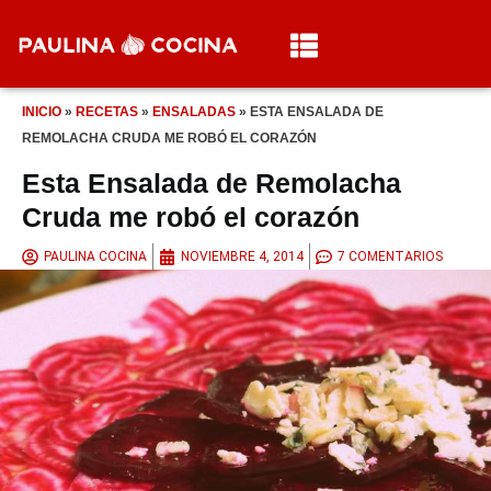
INICIO
»
RECETAS
»
ENSALADAS
»
ESTA ENSALADA DE
REMOLACHA CRUDA ME ROBÓ EL CORAZÓN
Esta Ensalada de Remolacha
Cruda me robó el corazón
PAULINA COCINA
NOVIEMBRE 4, 2014
7 COMENTARIOS