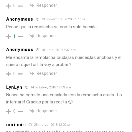
Responder
0
Anonymous
13 noviembre, 2020 9:17 pm
Pensé que la remolacha se comía solo hervida
Responder
1
Anonymous
18 junio, 2019 5:37 pm
Me encanta la remolacha cruda,las nueces,las anchoas y el
queso roquefort la voy a probar.?
Responder
0
LynLyn
14 octubre, 2018 12:03 am
Nunca he comido una ensalada con la remolacha cruda.. Lo
intentare! Gracias por la receta 🙂
Responder
0
miri miri
25 marzo, 2015 12:02 am