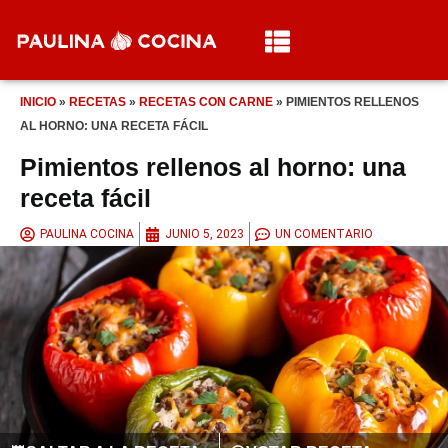
INICIO
»
RECETAS
»
RECETAS CON CARNE
»
PIMIENTOS RELLENOS
AL HORNO: UNA RECETA FÁCIL
Pimientos rellenos al horno: una
receta fácil
PAULINA COCINA
JUNIO 5, 2023
UN COMENTARIO