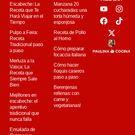
Escabeche: La
Manzana 20
Receta que Te
cucharadas: una
Hará Viajar en el
torta húmeda y
Tiempo
esponjosa
Pulpo a Feira:
Receta de Pollo
Receta
al Horno
Tradicional paso
Cómo preparar
a paso
focaccia italiana
Merluza a la
Cómo hacer
Vasca: La
ñoquis caseros
Receta que
paso a paso
Siempre Sale
Bien
Berenjenas
rellenas: con
Mejillones en
carne y
escabeche: el
vegetarianas!
aperitivo
tradicional que
nunca falla
Ensalada de