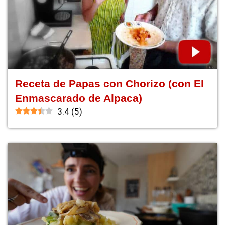
Receta de Papas con Chorizo (con El
Enmascarado de Alpaca)
3.4
(
5
)