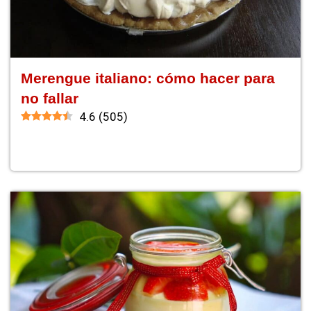
Merengue italiano: cómo hacer para
no fallar
4.6
(
505
)