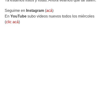
Ya estamos listos y listas. Ahora veamos qué tal salen.
Seguime en
Instagram
(
acá
)
En
YouTube
subo videos nuevos todos los miércoles
(
clic acá
)