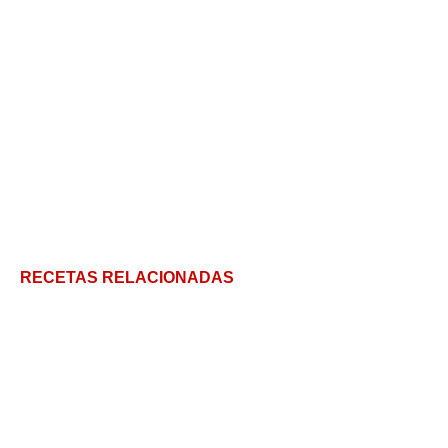
RECETAS RELACIONADAS
Chocotejas: los Bombones Peruanos más ricos y 10
tips para que salgan increíbles
Cómo hacer almíbar: todos los tipos!