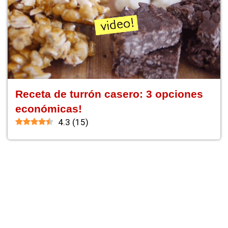
Receta de turrón casero: 3 opciones
económicas!
4.3
(
15
)