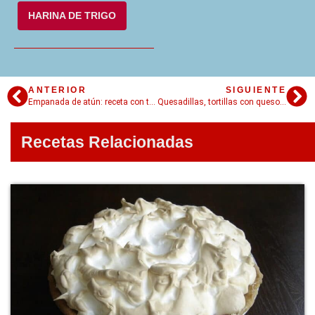
HARINA DE TRIGO
ANTERIOR
SIGUIENTE
Empanada de atún: receta con todos los detalles
Quesadillas, tortillas con queso fáciles y ricas
Recetas Relacionadas