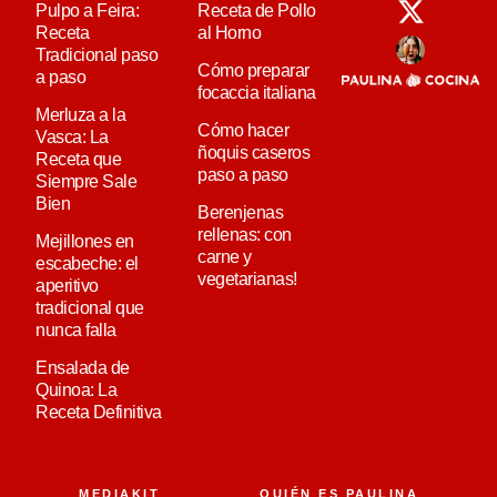
Pulpo a Feira:
Receta de Pollo
Receta
al Horno
Tradicional paso
Cómo preparar
a paso
focaccia italiana
Merluza a la
Cómo hacer
Vasca: La
ñoquis caseros
Receta que
paso a paso
Siempre Sale
Bien
Berenjenas
rellenas: con
Mejillones en
carne y
escabeche: el
vegetarianas!
aperitivo
tradicional que
nunca falla
Ensalada de
Quinoa: La
Receta Definitiva
MEDIAKIT
QUIÉN ES PAULINA