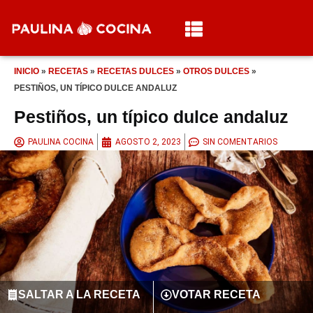
INICIO
»
RECETAS
»
RECETAS DULCES
»
OTROS DULCES
»
PESTIÑOS, UN TÍPICO DULCE ANDALUZ
Pestiños, un típico dulce andaluz
PAULINA COCINA
AGOSTO 2, 2023
SIN COMENTARIOS
SALTAR A LA RECETA
VOTAR RECETA