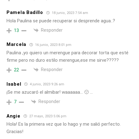
Pamela Badillo
18 junio, 2023 7:54 am
Hola Paulina se puede recuperar si desprende agua..?
Responder
13
Marcela
16 junio, 2023 8:01 pm
Paulina ,yo quiero un merengue para decorar torta que esté
firme pero no duro estilo merengue,ese me sirve?????
Responder
22
Isabel
4 junio, 2023 9:26 am
¡Se me azucaró el almibar! waaaaaa… 🙁 …
Responder
7
Angie
27 mayo, 2023 5:06 pm
Hola! Es la primera vez que lo hago y me salió perfecto.
Gracias!