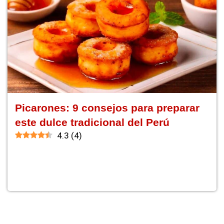
Picarones: 9 consejos para preparar
este dulce tradicional del Perú
4.3
(
4
)