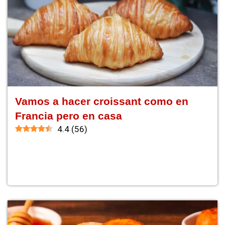
Vamos a hacer croissant como en
Francia pero en casa
4.4
(
56
)