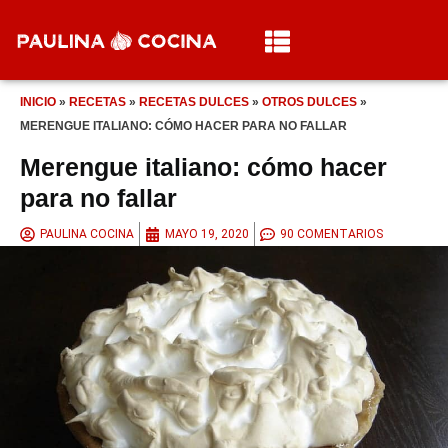
INICIO
»
RECETAS
»
RECETAS DULCES
»
OTROS DULCES
»
MERENGUE ITALIANO: CÓMO HACER PARA NO FALLAR
Merengue italiano: cómo hacer
para no fallar
PAULINA COCINA
MAYO 19, 2020
90 COMENTARIOS