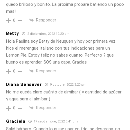
quedo brilloso y bonito. La proxima probare batiendo un poco
mas!
Responder
0
Betty
2 diciembre, 2022 12:20 pm
Hola Paulina soy Betty de Neuquen y hoy por primera vez
hice el merengue italiano con tus indicaciones para un
Lemon Pie. Estoy feliz no sabes cuanto. Perfecto ? que
bueno es aprender. SOS una capa. Gracias
Responder
0
Diana Sensever
9 octubre, 2022 3:20 pm
No me queda claro cuánto de almíbar ( y cantidad de azúcar
y agua para el almíbar )
Responder
0
Graciela
17 septiembre, 2022 3:41 pm
Salió bárbaro. Cuando lo quise usar en frío, se desgrana, no