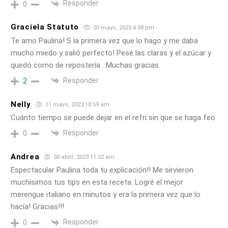
Responder
0
Graciela Statuto
20 mayo, 2023 4:58 pm
Te amo Paulina! S la primera vez que lo hago y me daba
mucho miedo y salió perfecto! Pesé las claras y el azúcar y
quedó como de repostería . Muchas gracias.
Responder
2
Nelly
11 mayo, 2023 10:59 am
Cuánto tiempo se puede dejar en el refri sin que se haga feo
Responder
0
Andrea
30 abril, 2023 11:22 am
Espectacular Paulina toda tu explicación!! Me sirvieron
muchísimos tus tips en esta receta. Logré el mejor
merengue italiano en minutos y era la primera vez que lo
hacía! Gracias!!!
Responder
0