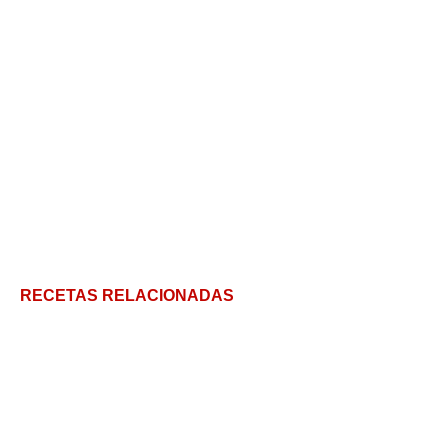
RECETAS RELACIONADAS
Cuajada casera: un postre nutritivo con leche que
es muy fácil de hacer