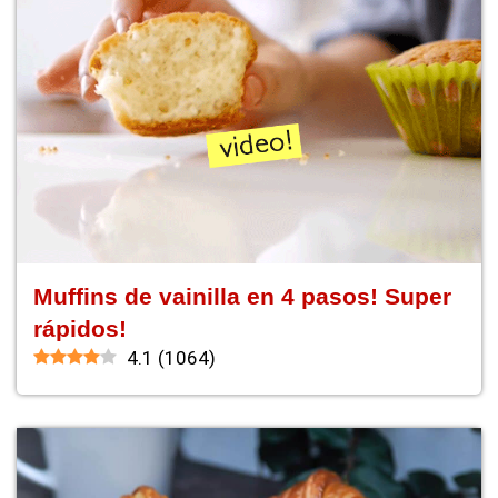
Muffins de vainilla en 4 pasos! Super
rápidos!
4.1
(
1064
)