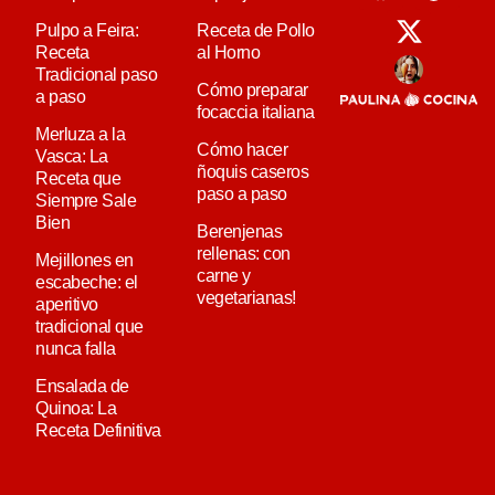
Pulpo a Feira:
Receta de Pollo
Receta
al Horno
Tradicional paso
Cómo preparar
a paso
focaccia italiana
Merluza a la
Cómo hacer
Vasca: La
ñoquis caseros
Receta que
paso a paso
Siempre Sale
Bien
Berenjenas
rellenas: con
Mejillones en
carne y
escabeche: el
vegetarianas!
aperitivo
tradicional que
nunca falla
Ensalada de
Quinoa: La
Receta Definitiva