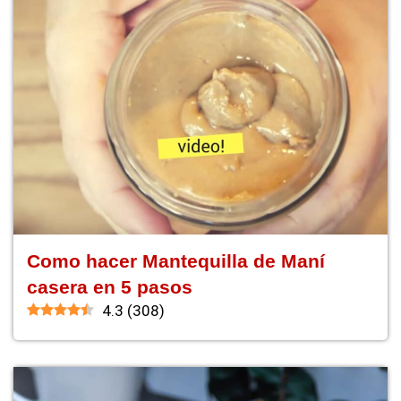
Como hacer Mantequilla de Maní
casera en 5 pasos
4.3
(
308
)