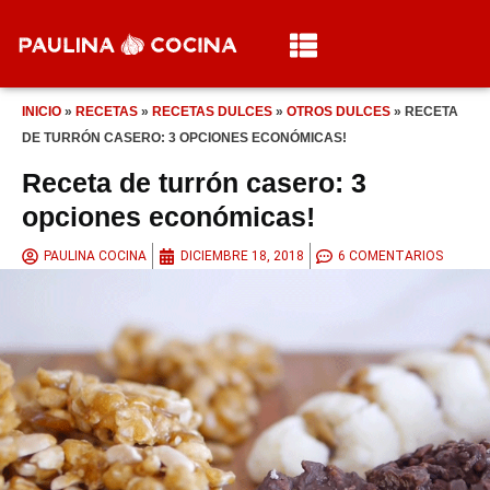
INICIO
»
RECETAS
»
RECETAS DULCES
»
OTROS DULCES
»
RECETA
DE TURRÓN CASERO: 3 OPCIONES ECONÓMICAS!
Receta de turrón casero: 3
opciones económicas!
PAULINA COCINA
DICIEMBRE 18, 2018
6 COMENTARIOS