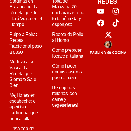
REDES!
Sardinas en
Torta de
Escabeche: La
Manzana 20
Receta que Te
cucharadas: una
Hará Viajar en el
torta húmeda y
Tiempo
esponjosa
Pulpo a Feira:
Receta de Pollo
Receta
al Horno
Tradicional paso
Cómo preparar
a paso
focaccia italiana
Merluza a la
Cómo hacer
Vasca: La
ñoquis caseros
Receta que
paso a paso
Siempre Sale
Bien
Berenjenas
rellenas: con
Mejillones en
carne y
escabeche: el
vegetarianas!
aperitivo
tradicional que
nunca falla
Ensalada de