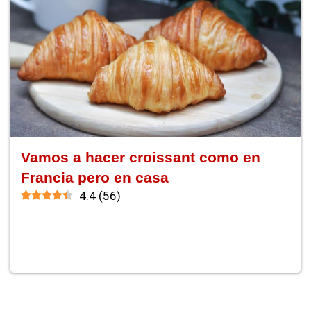
Vamos a hacer croissant como en
Francia pero en casa
4.4
(
56
)