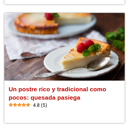
Un postre rico y tradicional como
pocos: quesada pasiega
4.8
(
5
)