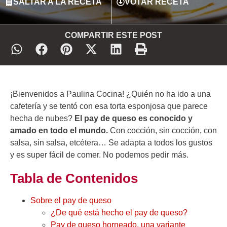
SALTAR A LA RECETA
VOTAR RECETA
COMPARTIR ESTE POST
¡Bienvenidos a Paulina Cocina! ¿Quién no ha ido a una
cafetería y se tentó con esa torta esponjosa que parece
hecha de nubes?
El pay de queso es conocido y
amado en todo el mundo.
Con cocción, sin cocción, con
salsa, sin salsa, etcétera… Se adapta a todos los gustos
y es super fácil de comer. No podemos pedir más.
Tabla de Contenidos
Sobre el pay de queso
¿De qué está hecho el pay de queso?
Pay de queso horneado, una variante