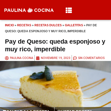
INICIO
»
RECETAS
»
RECETAS DULCES
»
GALLETITAS
»
PAY DE
QUESO: QUEDA ESPONJOSO Y MUY RICO, IMPERDIBLE
Pay de Queso: queda esponjoso y
muy rico, imperdible
PAULINA COCINA
NOVIEMBRE 19, 2023
SIN COMENTARIOS