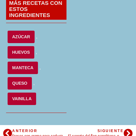
MÁS RECETAS CON
ESTOS
INGREDIENTES
AZÚCAR
,
HUEVOS
,
MANTECA
,
QUESO
,
VAINILLA
ANTERIOR
SIGUIENTE
Fresas con crema para seducir el paladar y la vista
El secreto del flan napolitano, postre icónico con un origen sorprendente