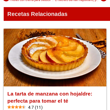
Recetas Relacionadas
La tarta de manzana con hojaldre:
perfecta para tomar el té
4.7
(
11
)