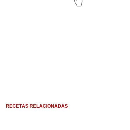
RECETAS RELACIONADAS
Torta Banoffee tradicional, un antes y después en
tus postres