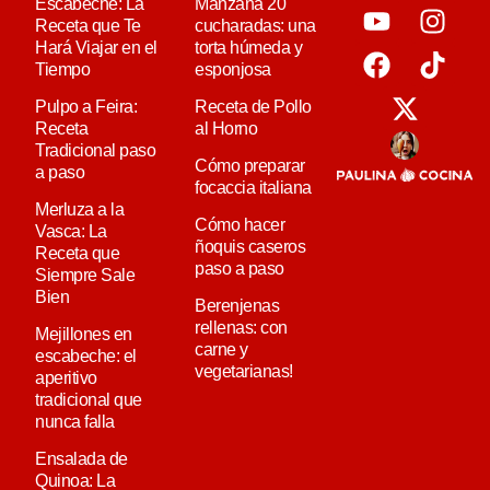
Escabeche: La
Manzana 20
Receta que Te
cucharadas: una
Hará Viajar en el
torta húmeda y
Tiempo
esponjosa
Pulpo a Feira:
Receta de Pollo
Receta
al Horno
Tradicional paso
Cómo preparar
a paso
focaccia italiana
Merluza a la
Cómo hacer
Vasca: La
ñoquis caseros
Receta que
paso a paso
Siempre Sale
Bien
Berenjenas
rellenas: con
Mejillones en
carne y
escabeche: el
vegetarianas!
aperitivo
tradicional que
nunca falla
Ensalada de
Quinoa: La