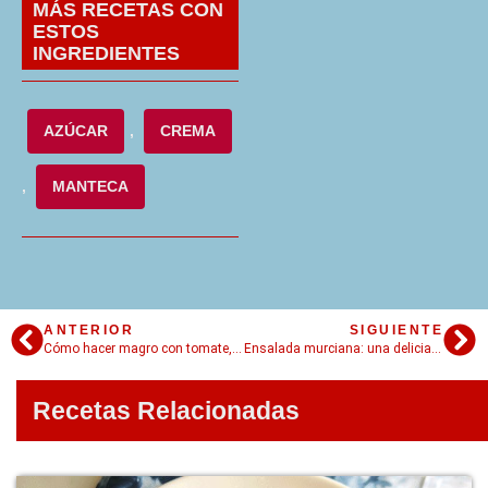
MÁS RECETAS CON
ESTOS
INGREDIENTES
AZÚCAR
,
CREMA
,
MANTECA
ANTERIOR
SIGUIENTE
Cómo hacer magro con tomate, una tapa clásica de la cocina española
Ensalada murciana: una delicia veraniega con sabores mediterráneos
Recetas Relacionadas