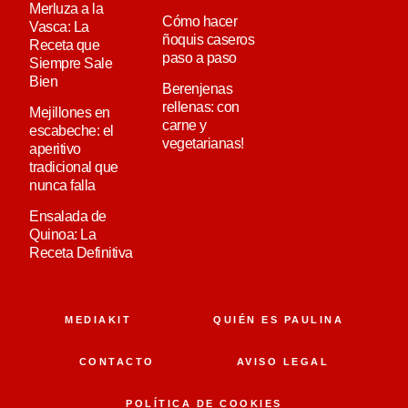
Merluza a la
Cómo hacer
Vasca: La
ñoquis caseros
Receta que
paso a paso
Siempre Sale
Bien
Berenjenas
rellenas: con
Mejillones en
carne y
escabeche: el
vegetarianas!
aperitivo
tradicional que
nunca falla
Ensalada de
Quinoa: La
Receta Definitiva
MEDIAKIT
QUIÉN ES PAULINA
CONTACTO
AVISO LEGAL
POLÍTICA DE COOKIES