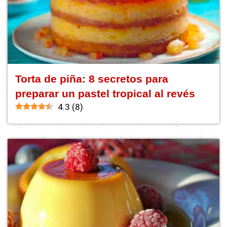
Torta de piña: 8 secretos para
preparar un pastel tropical al revés
4.3
(
8
)