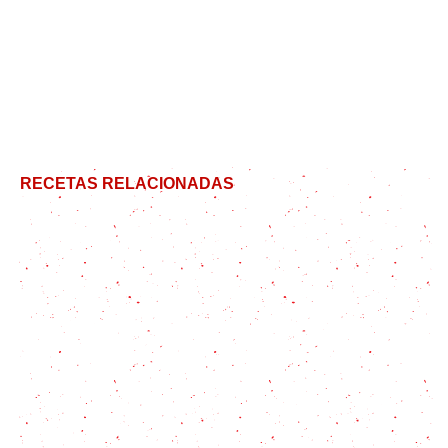
RECETAS RELACIONADAS
Vamos a hacer la leche asada casera más fácil y
rica
Postre de maracuyá: sin horno y con 10 consejos
para que salga perfecto
Torta de piña: 8 secretos para preparar un pastel
tropical al revés