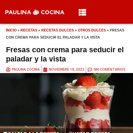
INICIO
»
RECETAS
»
RECETAS DULCES
»
OTROS DULCES
»
FRESAS
CON CREMA PARA SEDUCIR EL PALADAR Y LA VISTA
Fresas con crema para seducir el
paladar y la vista
PAULINA COCINA
NOVIEMBRE 18, 2023
SIN COMENTARIOS