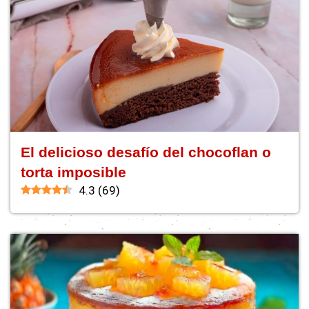
El delicioso desafío del chocoflan o
torta imposible
4.3
(
69
)