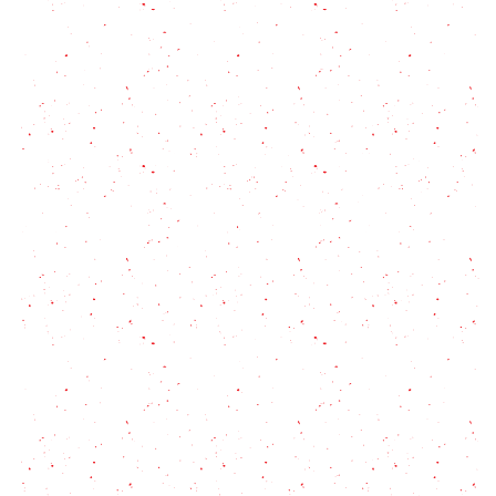
El delicioso desafío del chocoflan o torta imposible
Paparajote: Un manjar dulce con hojas de limonero
El secreto del flan napolitano, postre icónico con
un origen sorprendente