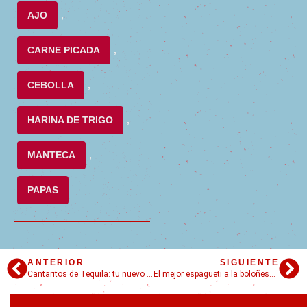
AJO
,
CARNE PICADA
,
CEBOLLA
,
HARINA DE TRIGO
,
MANTECA
,
PAPAS
ANTERIOR
SIGUIENTE
Cantaritos de Tequila: tu nuevo trago favorito
El mejor espagueti a la boloñesa para comer en familia