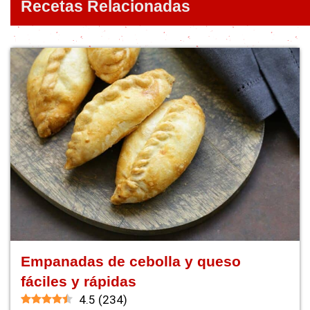
Recetas Relacionadas
Empanadas de cebolla y queso
fáciles y rápidas
4.5
(
234
)