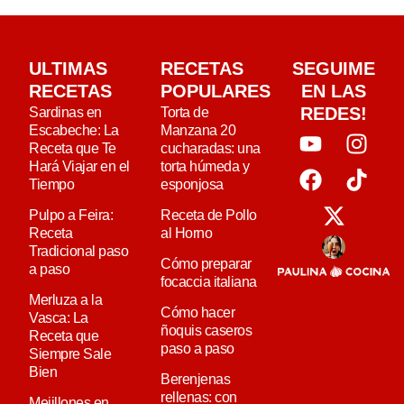
ULTIMAS
RECETAS
SEGUIME
RECETAS
POPULARES
EN LAS
REDES!
Sardinas en
Torta de
Escabeche: La
Manzana 20
Receta que Te
cucharadas: una
Hará Viajar en el
torta húmeda y
Tiempo
esponjosa
Pulpo a Feira:
Receta de Pollo
Receta
al Horno
Tradicional paso
Cómo preparar
a paso
focaccia italiana
Merluza a la
Cómo hacer
Vasca: La
ñoquis caseros
Receta que
paso a paso
Siempre Sale
Bien
Berenjenas
rellenas: con
Mejillones en