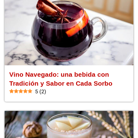
Vino Navegado: una bebida con
Tradición y Sabor en Cada Sorbo
5
(
2
)