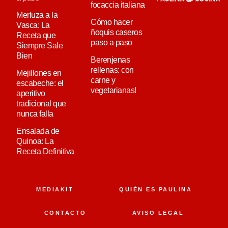
focaccia italiana
Merluza a la
Cómo hacer
Vasca: La
ñoquis caseros
Receta que
paso a paso
Siempre Sale
Bien
Berenjenas
rellenas: con
Mejillones en
carne y
escabeche: el
vegetarianas!
aperitivo
tradicional que
nunca falla
Ensalada de
Quinoa: La
Receta Definitiva
MEDIAKIT
QUIÉN ES PAULINA
CONTACTO
AVISO LEGAL