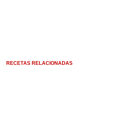
RECETAS RELACIONADAS
El Perla Negra: no es el barco pero también te lleva
de viaje
Leche Merengada: Aprende a hacer este clásico
refrescante, típica receta de las abuelas
Agua de avena: todo lo que necesitas saber sobre
esta bebida refrescante