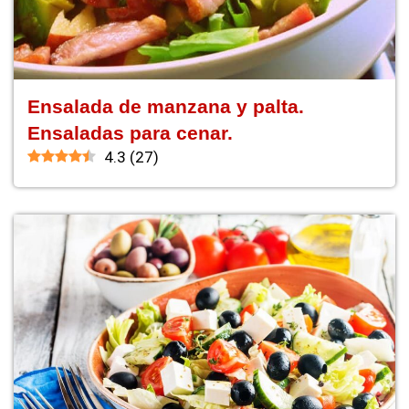
Ensalada de manzana y palta.
Ensaladas para cenar.
4.3
(
27
)