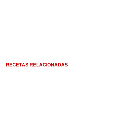
RECETAS RELACIONADAS
Ensalada con hojas de remolacha #SobraNoExistis
Aprende a preparar una Ensalada Alemana
perfecta: El sabor germano en tu mesa