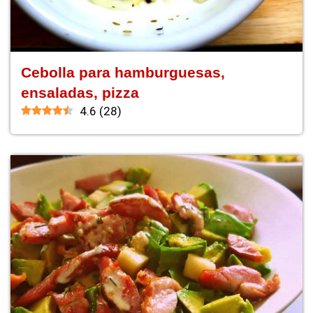
Cebolla para hamburguesas,
ensaladas, pizza
4.6
(
28
)