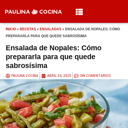
INICIO
»
RECETAS
»
ENSALADAS
»
ENSALADA DE NOPALES: CÓMO
PREPARARLA PARA QUE QUEDE SABROSÍSIMA
Ensalada de Nopales: Cómo
prepararla para que quede
sabrosísima
PAULINA COCINA
ABRIL 24, 2025
SIN COMENTARIOS