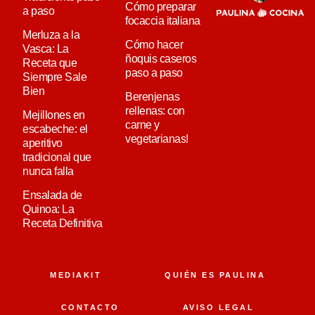
Cómo preparar
a paso
focaccia italiana
Merluza a la
Cómo hacer
Vasca: La
ñoquis caseros
Receta que
paso a paso
Siempre Sale
Bien
Berenjenas
rellenas: con
Mejillones en
carne y
escabeche: el
vegetarianas!
aperitivo
tradicional que
nunca falla
Ensalada de
Quinoa: La
Receta Definitiva
MEDIAKIT
QUIÉN ES PAULINA
CONTACTO
AVISO LEGAL