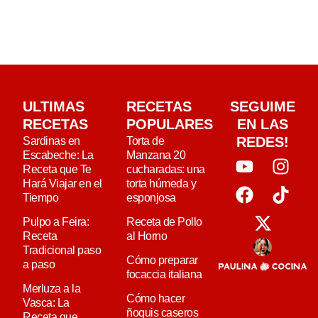
ULTIMAS
RECETAS
SEGUIME
RECETAS
POPULARES
EN LAS
REDES!
Sardinas en
Torta de
Escabeche: La
Manzana 20
Receta que Te
cucharadas: una
Hará Viajar en el
torta húmeda y
Tiempo
esponjosa
Pulpo a Feira:
Receta de Pollo
Receta
al Horno
Tradicional paso
Cómo preparar
a paso
focaccia italiana
Merluza a la
Cómo hacer
Vasca: La
ñoquis caseros
Receta que