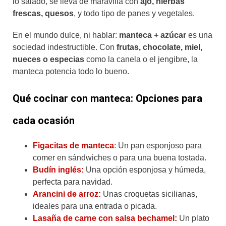
lo salado, se lleva de maravilla con
ajo, hierbas
frescas, quesos
, y todo tipo de panes y vegetales.
En el mundo dulce, ni hablar:
manteca + azúcar
es una
sociedad indestructible. Con
frutas, chocolate, miel,
nueces o especias
como la canela o el jengibre, la
manteca potencia todo lo bueno.
Qué cocinar con manteca: Opciones para
cada ocasión
Figacitas de manteca
:
Un pan esponjoso para
comer en sándwiches o para una buena tostada.
Budín inglés:
Una opción esponjosa y húmeda,
perfecta para navidad.
Arancini de arroz:
Unas croquetas sicilianas,
ideales para una entrada o picada.
Lasaña de carne con salsa bechamel:
Un plato