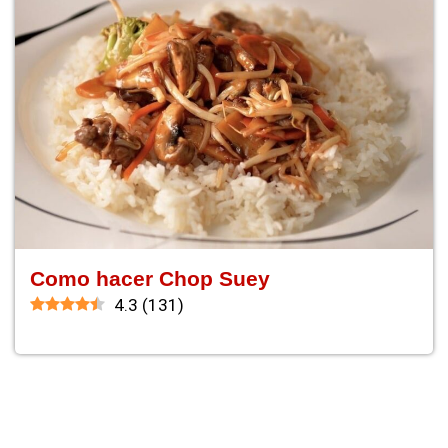
Como hacer Chop Suey
4.3
(
131
)