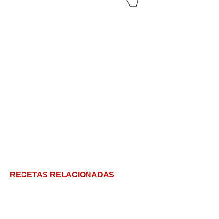
RECETAS RELACIONADAS
La fabada asturiana, tradición y sabor de la mano