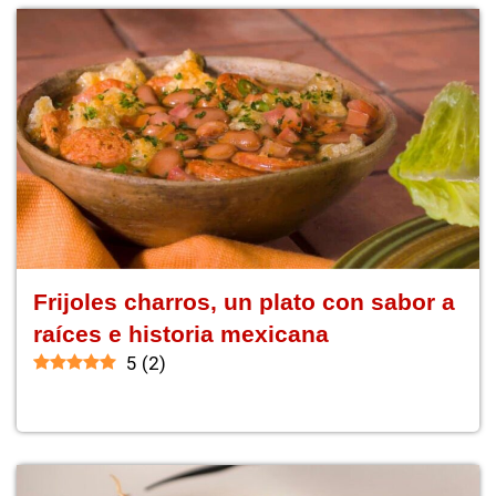
Frijoles charros, un plato con sabor a
raíces e historia mexicana
5
(
2
)