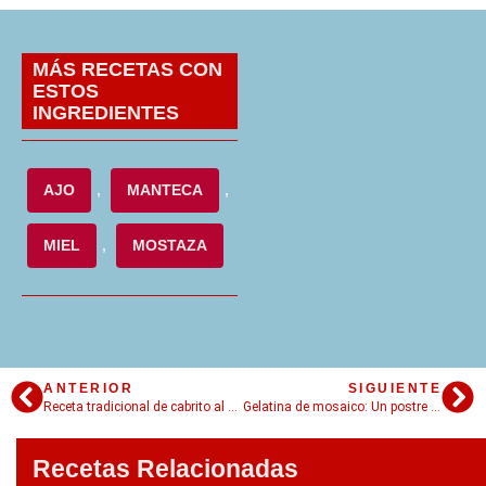
MÁS RECETAS CON
ESTOS
INGREDIENTES
AJO
,
MANTECA
,
MIEL
,
MOSTAZA
ANTERIOR
SIGUIENTE
Receta tradicional de cabrito al horno para deleitar el paladar
Gelatina de mosaico: Un postre colorido que tus hijos van a amar
Recetas Relacionadas