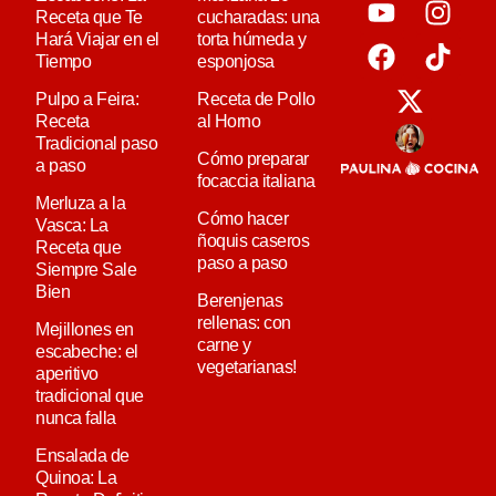
Receta que Te
cucharadas: una
Hará Viajar en el
torta húmeda y
Tiempo
esponjosa
Pulpo a Feira:
Receta de Pollo
Receta
al Horno
Tradicional paso
Cómo preparar
a paso
focaccia italiana
Merluza a la
Cómo hacer
Vasca: La
ñoquis caseros
Receta que
paso a paso
Siempre Sale
Bien
Berenjenas
rellenas: con
Mejillones en
carne y
escabeche: el
vegetarianas!
aperitivo
tradicional que
nunca falla
Ensalada de
Quinoa: La