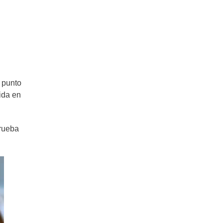
l punto
ida en
prueba