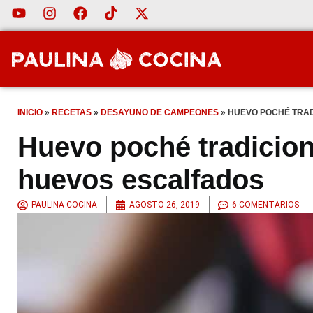
INICIO
»
RECETAS
»
DESAYUNO DE CAMPEONES
»
HUEVO POCHÉ TRAD
Huevo poché tradicion
huevos escalfados
PAULINA COCINA
AGOSTO 26, 2019
6 COMENTARIOS