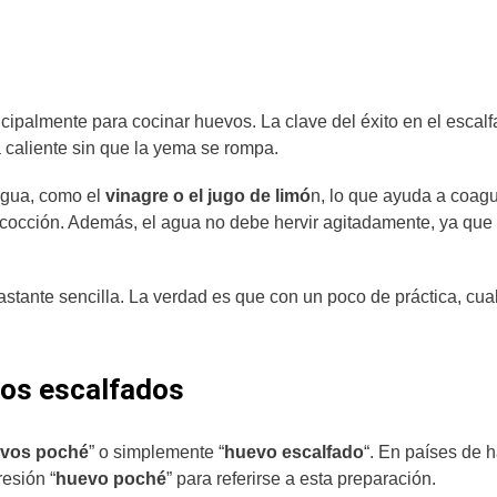
ncipalmente para cocinar huevos. La clave del éxito en el escal
caliente sin que la yema se rompa.
agua, como el
vinagre o el jugo de limó
n, lo que ayuda a coagu
 cocción. Además, el agua no debe hervir agitadamente, ya que 
astante sencilla. La verdad es que con un poco de práctica, cua
vos escalfados
vos poché
” o simplemente “
huevo escalfado
“. En países de 
esión “
huevo poché
” para referirse a esta preparación.