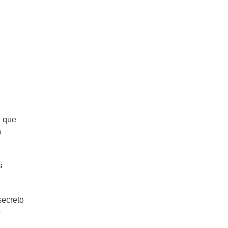
Piña colada, la bebida más fresca y
tropical del mundo
e que
a
s
secreto
e