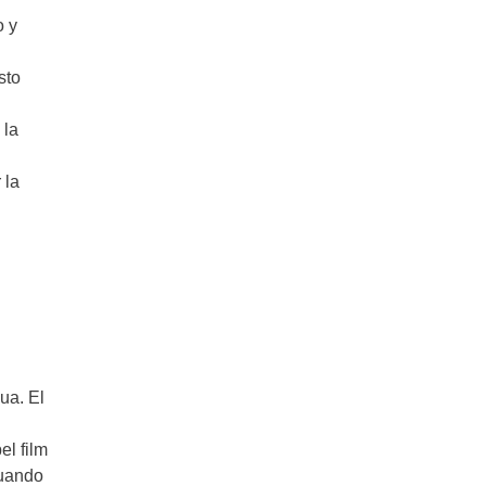
o y
sto
 la
 la
ua. El
el film
cuando