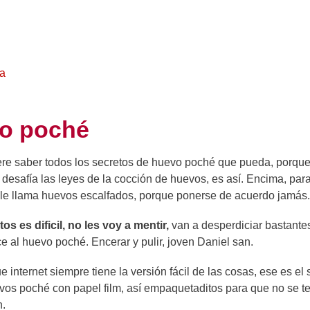
na
vo poché
uiere saber todos los secretos de huevo poché que pueda, porqu
esafía las leyes de la cocción de huevos, es así. Encima, par
a le llama huevos escalfados, porque ponerse de acuerdo jamás.
os es dificil, no les voy a mentir,
van a desperdiciar bastante
e al huevo poché. Encerar y pulir, joven Daniel san.
ue internet siempre tiene la versión fácil de las cosas, ese es el 
vos poché con papel film, así empaquetaditos para que no se t
h.