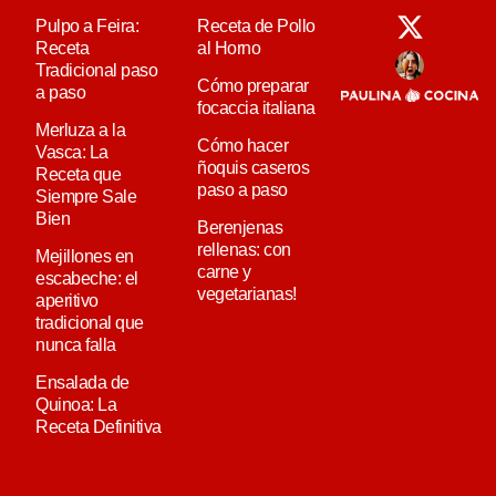
Pulpo a Feira:
Receta de Pollo
Receta
al Horno
Tradicional paso
Cómo preparar
a paso
focaccia italiana
Merluza a la
Cómo hacer
Vasca: La
ñoquis caseros
Receta que
paso a paso
Siempre Sale
Bien
Berenjenas
rellenas: con
Mejillones en
carne y
escabeche: el
vegetarianas!
aperitivo
tradicional que
nunca falla
Ensalada de
Quinoa: La
Receta Definitiva