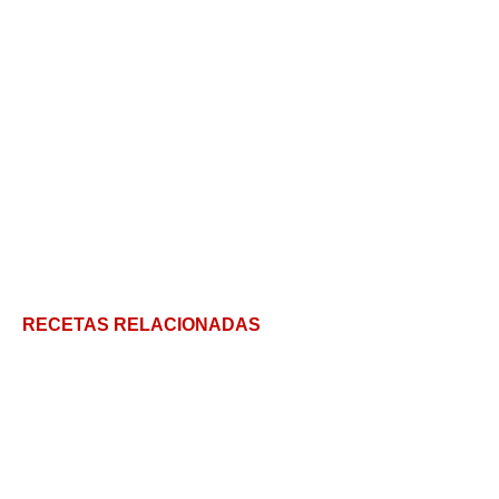
RECETAS RELACIONADAS
Blogs de cocina argentinos: lista completa
4 Aplicaciones de Cocina para tu Android