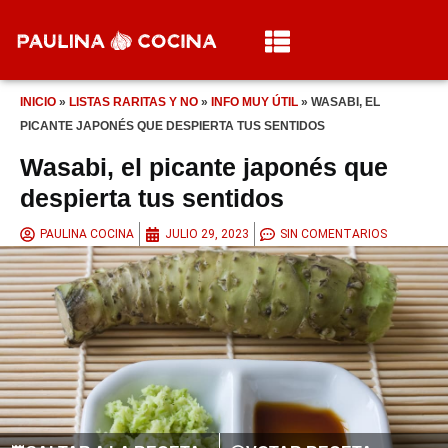
INICIO
»
LISTAS RARITAS Y NO
»
INFO MUY ÚTIL
»
WASABI, EL
PICANTE JAPONÉS QUE DESPIERTA TUS SENTIDOS
Wasabi, el picante japonés que
despierta tus sentidos
PAULINA COCINA
JULIO 29, 2023
SIN COMENTARIOS