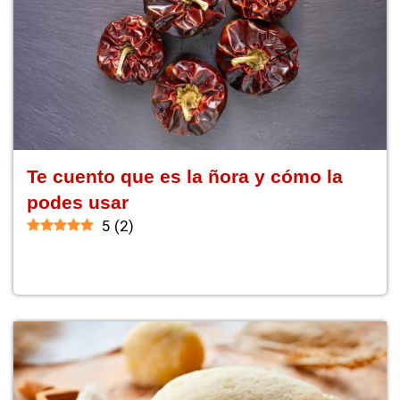
Te cuento que es la ñora y cómo la
podes usar
5
(
2
)