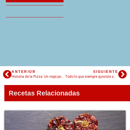
ANTERIOR
SIGUIENTE
Historia de la Pizza: Un viaje por sus orígenes y sabores
Todo lo que siempre quisiste saber sobre el Maki, un estilo de sushi
Recetas Relacionadas