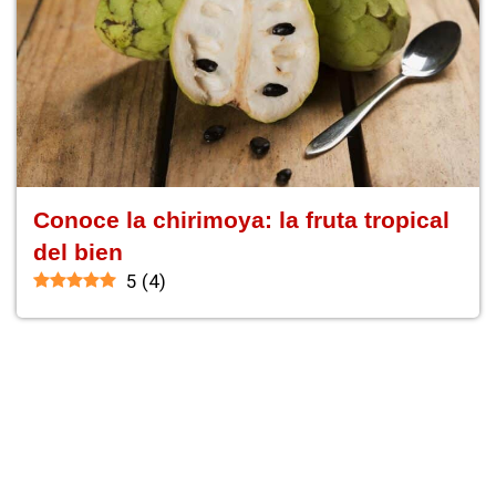
Conoce la chirimoya: la fruta tropical
del bien
5
(
4
)