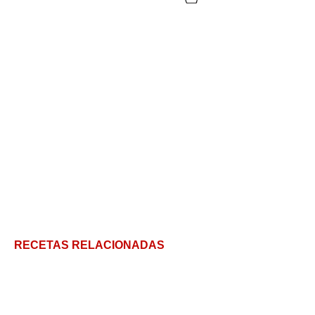
RECETAS RELACIONADAS
Salsa Española: La salsa perfecta para carnes y
verduras