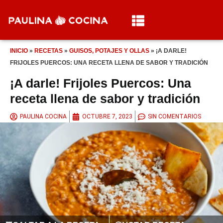
INICIO
»
RECETAS
»
GUISOS, POTAJES Y OLLAS
»
¡A DARLE!
FRIJOLES PUERCOS: UNA RECETA LLENA DE SABOR Y TRADICIÓN
¡A darle! Frijoles Puercos: Una
receta llena de sabor y tradición
PAULINA COCINA
OCTUBRE 7, 2023
SIN COMENTARIOS