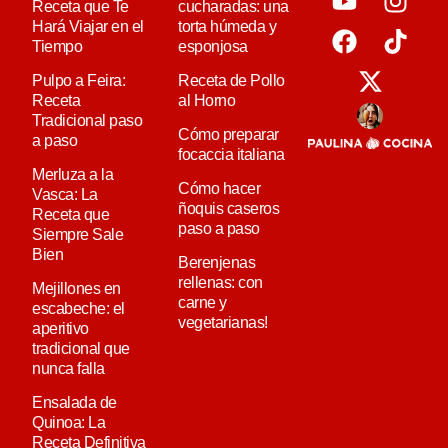
Receta que Te
cucharadas: una
Hará Viajar en el
torta húmeda y
Tiempo
esponjosa
Pulpo a Feira:
Receta de Pollo
Receta
al Horno
Tradicional paso
Cómo preparar
a paso
focaccia italiana
Merluza a la
Cómo hacer
Vasca: La
ñoquis caseros
Receta que
paso a paso
Siempre Sale
Bien
Berenjenas
rellenas: con
Mejillones en
carne y
escabeche: el
vegetarianas!
aperitivo
tradicional que
nunca falla
Ensalada de
Quinoa: La
Receta Definitiva