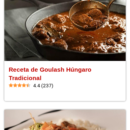
Receta de Goulash Húngaro
Tradicional
4.4
(
237
)