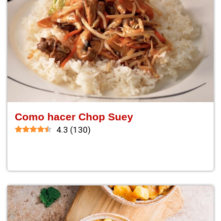
Como hacer Chop Suey
4.3
(
130
)