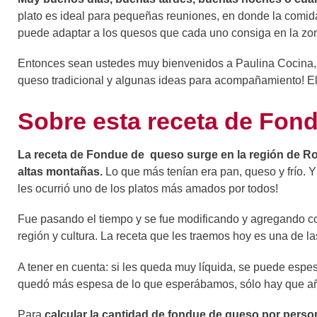
plato es ideal para pequeñas reuniones, en donde la comida
puede adaptar a los quesos que cada uno consiga en la zon
Entonces sean ustedes muy bienvenidos a Paulina Cocina,
queso tradicional y algunas ideas para acompañamiento! Eli
Sobre esta receta de Fon
La receta de Fondue de queso surge en la región de Ro
altas montañas.
Lo que más tenían era pan, queso y frío.
les ocurrió uno de los platos más amados por todos!
Fue pasando el tiempo y se fue modificando y agregando co
región y cultura. La receta que les traemos hoy es una de l
A tener en cuenta: si les queda muy líquida, se puede espe
quedó más espesa de lo que esperábamos, sólo hay que añ
Para
calcular la cantidad de fondue de queso por perso