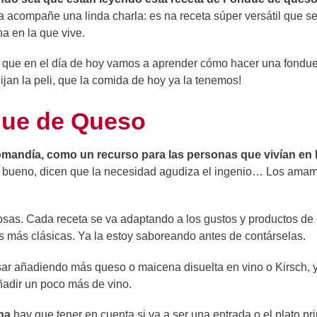
 acompañe una linda charla: es na receta súper versátil que s
a en la que vive.
 que en el día de hoy vamos a aprender cómo hacer una fondu
jan la peli, que la comida de hoy ya la tenemos!
due de Queso
mandía, como un recurso para las personas que vivían en 
 Y bueno, dicen que la necesidad agudiza el ingenio… Los ama
sas. Cada receta se va adaptando a los gustos y productos de
as más clásicas. Ya la estoy saboreando antes de contárselas.
sar añadiendo más queso o maicena disuelta en vino o Kirsch, y
adir un poco más de vino.
na
hay que tener en cuenta si va a ser una entrada o el plato pri