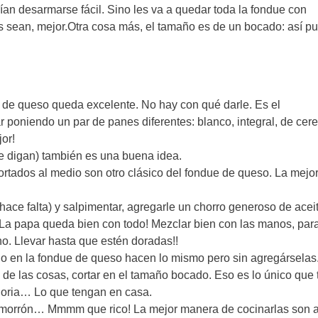
n desarmarse fácil. Sino les va a quedar toda la fondue con
s sean, mejor.Otra cosa más, el tamaño es de un bocado: así p
e de queso queda excelente. No hay con qué darle. Es el
 poniendo un par de panes diferentes: blanco, integral, de ce
jor!
e digan) también es una buena idea.
ortados al medio son otro clásico del fondue de queso. La mejo
 hace falta) y salpimentar, agregarle un chorro generoso de acei
La papa queda bien con todo! Mezclar bien con las manos, par
no. Llevar hasta que estén doradas!!
do en la fondue de queso hacen lo mismo pero sin agregárselas
to de las cosas, cortar en el tamaño bocado. Eso es lo único que
ahoria… Lo que tengan en casa.
s de morrón… Mmmm que rico! La mejor manera de cocinarlas son a