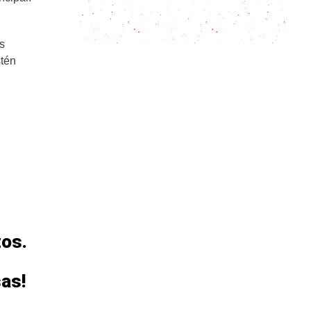
Sajta de Pollo, el guiso más
aromático de Bolivia
s
stén
zos.
sas!