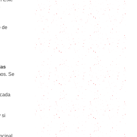
Cómo aprovechar al máximo tu olla
e
a presión: funcionamiento, recetas
y consejos esenciales
e de
Garbanzos con chorizo, un guiso
con tradición y calor de hogar
Salpicón de Pollo para los días de
verano y las comidas con amigos y
amigas
las
mos. Se
Caldo de Huesos: Cómo hacerlo y
para qué se puede usar
 cada
Chapsui de pollo: La receta asiática
 si
más fácil y sabrosa
ncipal.