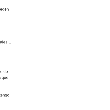
ueden
reales…
r
te de
a que
.
 tengo
l