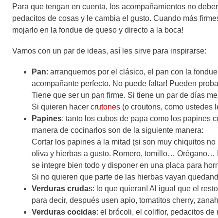
Para que tengan en cuenta, los acompañamientos no debería
pedacitos de cosas y le cambia el gusto. Cuando más firme
mojarlo en la fondue de queso y directo a la boca!
Vamos con un par de ideas, así les sirve para inspirarse:
Pan
: arranquemos por el clásico, el pan con la fondu
acompañante perfecto. No puede faltar! Pueden probar
Tiene que ser un pan firme. Si tiene un par de días me
Si quieren hacer
crutones
(o croutons, como ustedes l
Papines
: tanto los cubos de papa como los papines c
manera de cocinarlos son de la siguiente manera:
Cortar los papines a la mitad (si son muy chiquitos no
oliva y hierbas a gusto. Romero, tomillo… Orégano… 
se integre bien todo y disponer en una placa para hor
Si no quieren que parte de las hierbas vayan quedan
Verduras cruda
s: lo que quieran! Al igual que el res
para decir, después usen apio, tomatitos cherry, zan
Verduras cocidas
: el brócoli, el coliflor, pedacito