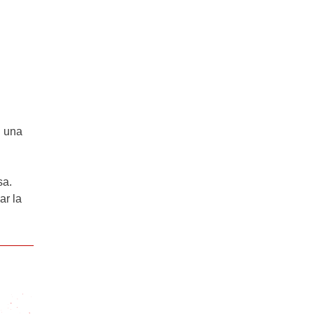
n una
sa.
ar la