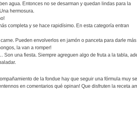
rben agua. Entonces no se desarman y quedan lindas para la
 Una hermosura.
no!
ás completa y se hace rapidísimo. En esta categoría entran
o carne. Pueden envolverlos en jamón o panceta para darle más
ongos, la van a romper!
a… Son una fiesta. Siempre agreguen algo de fruta a la tabla, a
paladar.
 acompañamiento de la fondue hay que seguir una fórmula muy sen
entennos en comentarios qué opinan! Que disfruten la receta a