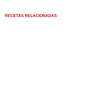
RECETAS RELACIONADAS
Directamente desde El Caribe: la receta original de
pastel en hoja
Pique Macho: El plato emblemático boliviano en 5
pasos
Matambre al Horno: así siempre sale bien
Carne mechada a la cacerola: al estilo Andaluz