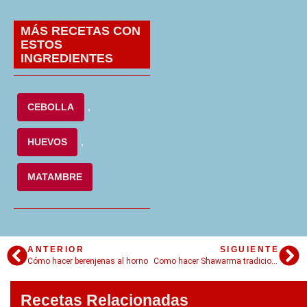
MÁS RECETAS CON
ESTOS
INGREDIENTES
CEBOLLA
,
HUEVOS
,
MATAMBRE
ANTERIOR
SIGUIENTE
Cómo hacer berenjenas al horno
Como hacer Shawarma tradicional en casa
Recetas Relacionadas