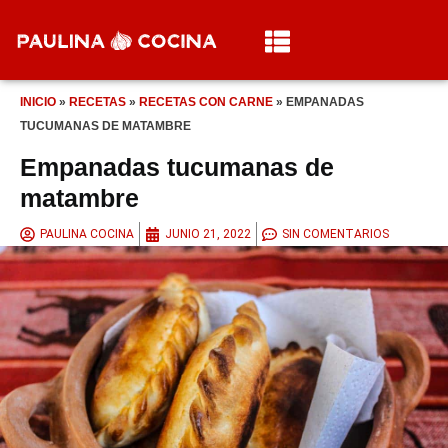
INICIO
»
RECETAS
»
RECETAS CON CARNE
»
EMPANADAS
TUCUMANAS DE MATAMBRE
Empanadas tucumanas de
matambre
PAULINA COCINA
JUNIO 21, 2022
SIN COMENTARIOS