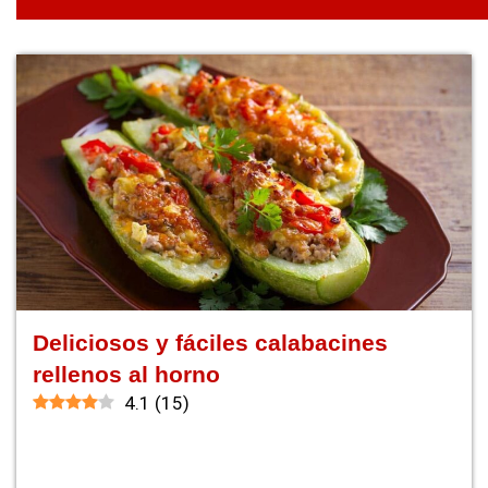
Deliciosos y fáciles calabacines
rellenos al horno
4.1
(
15
)