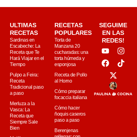
ULTIMAS
RECETAS
SEGUIME
RECETAS
POPULARES
EN LAS
REDES!
Sardinas en
Torta de
Escabeche: La
Manzana 20
Receta que Te
cucharadas: una
Hará Viajar en el
torta húmeda y
Tiempo
esponjosa
Pulpo a Feira:
Receta de Pollo
Receta
al Horno
Tradicional paso
Cómo preparar
a paso
focaccia italiana
Merluza a la
Cómo hacer
Vasca: La
ñoquis caseros
Receta que
paso a paso
Siempre Sale
Bien
Berenjenas
rellenas: con