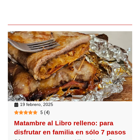
19 febrero, 2025
5
(
4
)
Matambre al Libro relleno: para
disfrutar en familia en sólo 7 pasos