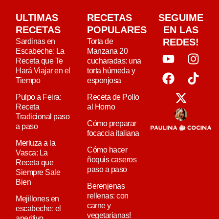
ULTIMAS
RECETAS
SEGUIME
RECETAS
POPULARES
EN LAS
REDES!
Sardinas en
Torta de
Escabeche: La
Manzana 20
Receta que Te
cucharadas: una
Hará Viajar en el
torta húmeda y
Tiempo
esponjosa
Pulpo a Feira:
Receta de Pollo
Receta
al Horno
Tradicional paso
Cómo preparar
a paso
focaccia italiana
Merluza a la
Cómo hacer
Vasca: La
ñoquis caseros
Receta que
paso a paso
Siempre Sale
Bien
Berenjenas
rellenas: con
Mejillones en
carne y
escabeche: el
vegetarianas!
aperitivo