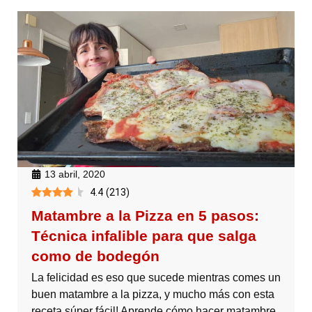
13 abril, 2020
4.4
(
213
)
Matambre a la Pizza en 5 pasos:
Técnica infalible para que salga
como de bodegón
La felicidad es eso que sucede mientras comes un
buen matambre a la pizza, y mucho más con esta
receta súper fácil! Aprende cómo hacer matambre