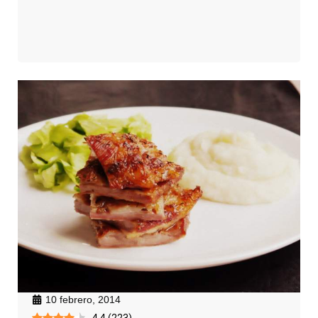
10 febrero, 2014
4.4
(
223
)