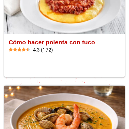
Cómo hacer polenta con tuco
4.3
(
172
)