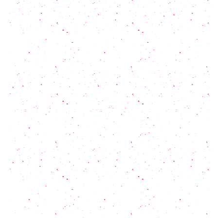
Sopa fría de remolacha: fresca y liviana!
Cómo hacer polenta con tuco
Crema de Marisco sencilla: la receta clásica que
siempre funciona
Puré de verduras: El secreto para que tus hijos
coman vegetales