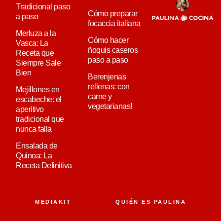
Tradicional paso
Cómo preparar
a paso
focaccia italiana
Merluza a la
Cómo hacer
Vasca: La
ñoquis caseros
Receta que
paso a paso
Siempre Sale
Bien
Berenjenas
rellenas: con
Mejillones en
carne y
escabeche: el
vegetarianas!
aperitivo
tradicional que
nunca falla
Ensalada de
Quinoa: La
Receta Definitiva
MEDIAKIT
QUIÉN ES PAULINA