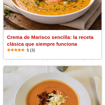
Crema de Marisco sencilla: la receta
clásica que siempre funciona
5
(
3
)