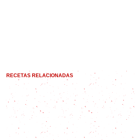
RECETAS RELACIONADAS
Ramen Casero: La Mejor Receta para Viajar a Japón
Desde tu Cocina
Sopa de Tomate: receta y 4 trucos para que quede
pipí cucú