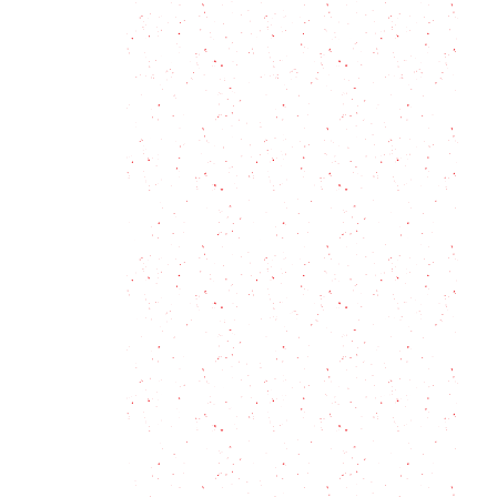
Mayonesa de atún: Receta en 4
pasos
Sopa de ajo tradicional o sopa
castellana
Champ: el puré de papas irlandés
Kanikama: ideas para utilizarlos en
tu cocina
Gazpachuelo Malagueño: Una sopa
de pescado con un ingrediente
especial