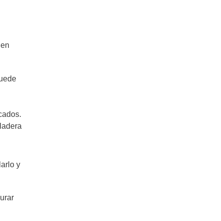
 en
puede
cados.
eladera
arlo y
urar