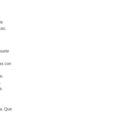
de
ias.
suele
tas con
e.
.
s
na. Que