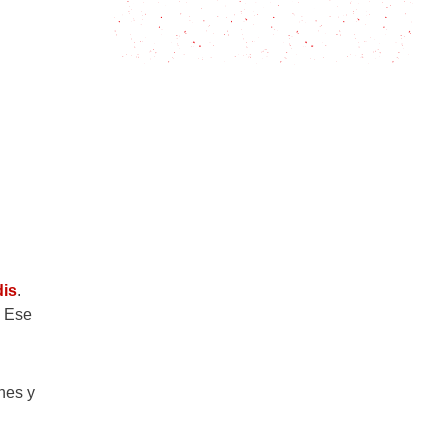
Escudella: El sabor tradicional de
Cataluña
dis
.
. Ese
nes y