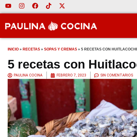
INICIO
»
RECETAS
»
SOPAS Y CREMAS
»
5 RECETAS CON HUITLACOCH
5 recetas con Huitlac
PAULINA COCINA
FEBRERO 7, 2023
SIN COMENTARIOS