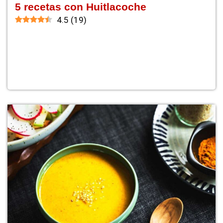
5 recetas con Huitlacoche
4.5
(
19
)