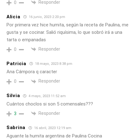
Responder
0
Alicia
16 junio, 2023 2:20 pm
Por primera vez hice humita, según la receta de Paulina, me
gusta y se cocinar. Salió riquísima, lo que sobró irá a una
tarta o empanadas
Responder
0
Patricia
18 mayo, 2023 8:38 pm
Ana Cámpora q caracter
Responder
0
Silvia
4 mayo, 2023 11:52 am
Cuántos choclos si son 5 comensales???
Responder
3
Sabrina
16 abril, 2023 12:19 am
Aguante la humita argentina de Paulina Cocina