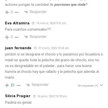
autores pongan la cantidad de
porciones que rinde
?
Responder
0
Eva Altamira
14 marzo, 2025 9:01 pm
Para cuantos comensales??
Responder
0
juan fernando
27 enero, 2025 10:46 am
perdon si se desgrana el choclo y lo pasamos por licuadora o
mixel se queda toda la pelecha del grano de choclo, eso no
va es desgradable en el paladar , para hacer una buena
humita al choclo hay que rallarlo y la pelecha que aderida al
marlo
Responder
21
Ver respuestas
(1)
Silvia Pragier
16 junio, 2023 10:18 pm
Paulina es genial