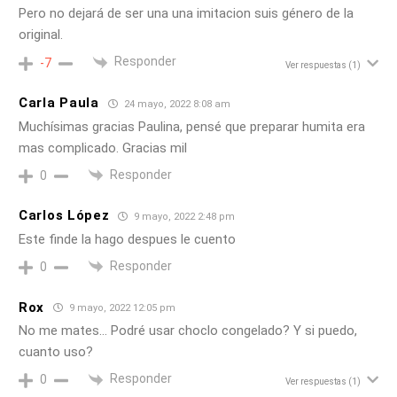
Pero no dejará de ser una una imitacion suis género de la
original.
Responder
-7
Ver respuestas
(1)
Carla Paula
24 mayo, 2022 8:08 am
Muchísimas gracias Paulina, pensé que preparar humita era
mas complicado. Gracias mil
Responder
0
Carlos López
9 mayo, 2022 2:48 pm
Este finde la hago despues le cuento
Responder
0
Rox
9 mayo, 2022 12:05 pm
No me mates… Podré usar choclo congelado? Y si puedo,
cuanto uso?
Responder
0
Ver respuestas
(1)