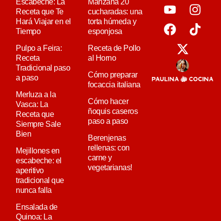
Escabeche: La
Manzana 20
Receta que Te
cucharadas: una
Hará Viajar en el
torta húmeda y
Tiempo
esponjosa
Pulpo a Feira:
Receta de Pollo
Receta
al Horno
Tradicional paso
Cómo preparar
a paso
focaccia italiana
Merluza a la
Cómo hacer
Vasca: La
ñoquis caseros
Receta que
paso a paso
Siempre Sale
Bien
Berenjenas
rellenas: con
Mejillones en
carne y
escabeche: el
vegetarianas!
aperitivo
tradicional que
nunca falla
Ensalada de
Quinoa: La