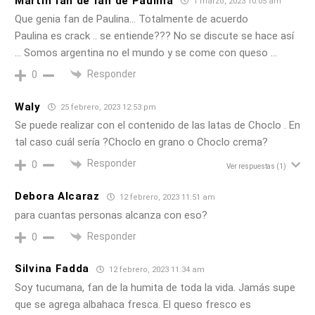
Martín fan de fan de Paulina
1 marzo, 2023 10:05 am
Que genia fan de Paulina… Totalmente de acuerdo
Paulina es crack .. se entiende??? No se discute se hace así
… Somos argentina no el mundo y se come con queso …
Responder
0
Waly
25 febrero, 2023 12:53 pm
Se puede realizar con el contenido de las latas de Choclo . En
tal caso cuál sería ?Choclo en grano o Choclo crema?
Responder
0
Ver respuestas
(1)
Debora Alcaraz
12 febrero, 2023 11:51 am
para cuantas personas alcanza con eso?
Responder
0
Silvina Fadda
12 febrero, 2023 11:34 am
Soy tucumana, fan de la humita de toda la vida. Jamás supe
que se agrega albahaca fresca. El queso fresco es