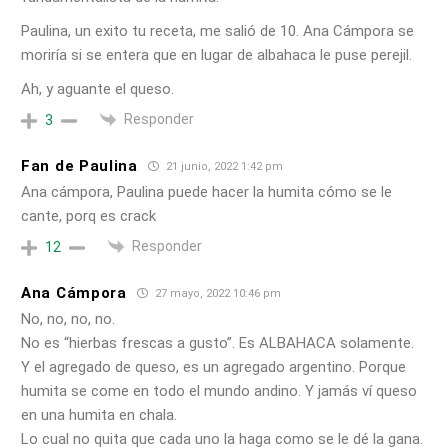
Paulina, un exito tu receta, me salió de 10. Ana Cámpora se
moriría si se entera que en lugar de albahaca le puse perejil.
Ah, y aguante el queso.
Responder
3
Fan de Paulina
21 junio, 2022 1:42 pm
Ana cámpora, Paulina puede hacer la humita cómo se le
cante, porq es crack
Responder
12
Ana Cámpora
27 mayo, 2022 10:46 pm
No, no, no, no.
No es “hierbas frescas a gusto”. Es ALBAHACA solamente.
Y el agregado de queso, es un agregado argentino. Porque
humita se come en todo el mundo andino. Y jamás ví queso
en una humita en chala.
Lo cual no quita que cada uno la haga como se le dé la gana.