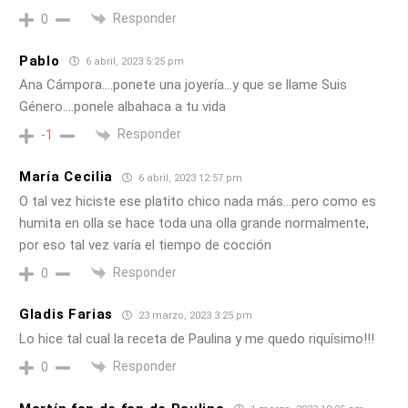
Responder
0
Pablo
6 abril, 2023 5:25 pm
Ana Cámpora….ponete una joyería…y que se llame Suis
Género….ponele albahaca a tu vida
Responder
-1
María Cecilia
6 abril, 2023 12:57 pm
O tal vez hiciste ese platito chico nada más…pero como es
humita en olla se hace toda una olla grande normalmente,
por eso tal vez varía el tiempo de cocción
Responder
0
Gladis Farias
23 marzo, 2023 3:25 pm
Lo hice tal cual la receta de Paulina y me quedo riquísimo!!!
Responder
0