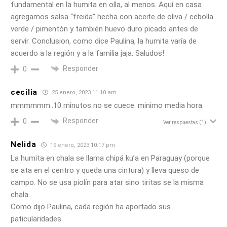
fundamental en la humita en olla, al menos. Aquí en casa
agregamos salsa “freida” hecha con aceite de oliva / cebolla
verde / pimentón y también huevo duro picado antes de
servir. Conclusion, como dice Paulina, la humita varía de
acuerdo a la región y a la familia jaja. Saludos!
Responder
0
cecilia
25 enero, 2023 11:10 am
mmmmmm..10 minutos no se cuece. minimo media hora.
Responder
0
Ver respuestas
(1)
Nelida
19 enero, 2023 10:17 pm
La humita en chala se llama chipá ku’a en Paraguay (porque
se ata en el centro y queda una cintura) y lleva queso de
campo. No se usa piolín para atar sino tiritas se la misma
chala.
Como dijo Paulina, cada región ha aportado sus
paticularidades.