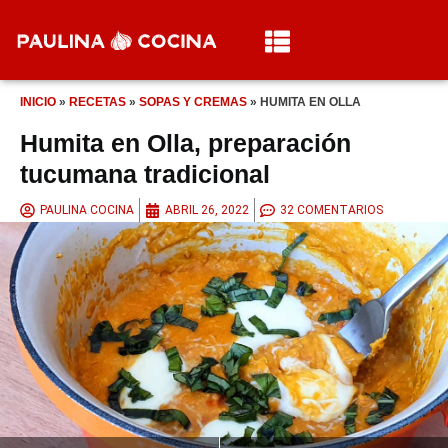
INICIO
»
RECETAS
»
SOPAS Y CREMAS
»
HUMITA EN OLLA
Humita en Olla, preparación
tucumana tradicional
PAULINA COCINA
ABRIL 26, 2022
32 COMENTARIOS