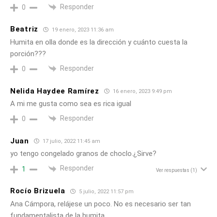
Responder
0
Beatriz
19 enero, 2023 11:36 am
Humita en olla donde es la dirección y cuánto cuesta la
porción???
Responder
0
Nelida Haydee Ramírez
16 enero, 2023 9:49 pm
A mi me gusta como sea es rica igual
Responder
0
Juan
17 julio, 2022 11:45 am
yo tengo congelado granos de choclo.¿Sirve?
Responder
1
Ver respuestas
(1)
Rocío Brizuela
5 julio, 2022 11:57 pm
Ana Cámpora, relájese un poco. No es necesario ser tan
fundamentalista de la humita.