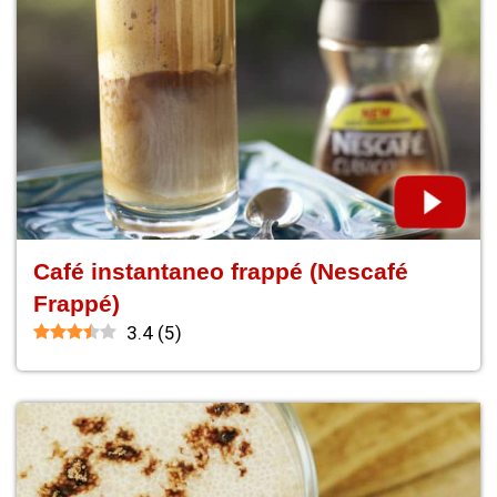
Café instantaneo frappé (Nescafé
Frappé)
3.4
(
5
)