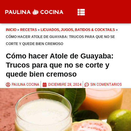
INICIO
»
RECETAS
»
LICUADOS, JUGOS, BATIDOS & COCKTAILS
»
CÓMO HACER ATOLE DE GUAYABA: TRUCOS PARA QUE NO SE
CORTE Y QUEDE BIEN CREMOSO
Cómo hacer Atole de Guayaba:
Trucos para que no se corte y
quede bien cremoso
PAULINA COCINA
DICIEMBRE 28, 2024
SIN COMENTARIOS