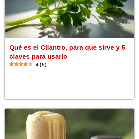
Qué es el Cilantro, para que sirve y 5
claves para usarlo
4
(
6
)