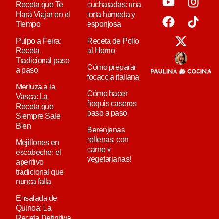
Receta que Te
cucharadas: una
Hará Viajar en el
torta húmeda y
Tiempo
esponjosa
Pulpo a Feira:
Receta de Pollo
Receta
al Horno
Tradicional paso
Cómo preparar
a paso
focaccia italiana
Merluza a la
Cómo hacer
Vasca: La
ñoquis caseros
Receta que
paso a paso
Siempre Sale
Bien
Berenjenas
rellenas: con
Mejillones en
carne y
escabeche: el
vegetarianas!
aperitivo
tradicional que
nunca falla
Ensalada de
Quinoa: La
Receta Definitiva