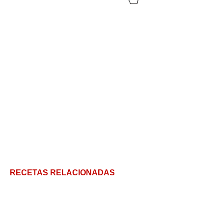
RECETAS RELACIONADAS
Té matcha: cómo hacerlo, usos en la cocina y la
receta de Matcha Latte casero