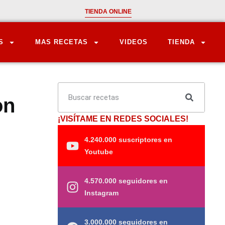
TIENDA ONLINE
S
MAS RECETAS
VIDEOS
TIENDA
on
¡VISÍTAME EN REDES SOCIALES!
4.240.000 suscriptores en
Youtube
4.570.000 seguidores en
Instagram
3.000.000 seguidores en