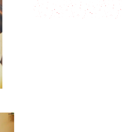
Estofado de Carne: Premio al mejor
estofado