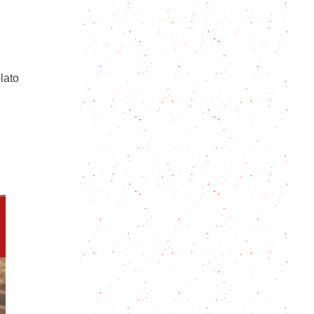
Deliciosos y fáciles calabacines
rellenos al horno
lato
Asado al horno con papas: 10
trucos
Picaña a la Provenzal: vale mojar el
pan
Carne mechada a la cacerola: al
estilo Andaluz
Receta de milanesas ¡sin pan
rallado! (aptas celíacos)