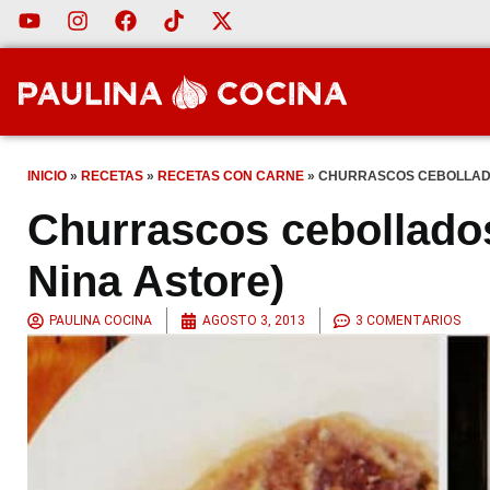
INICIO
»
RECETAS
»
RECETAS CON CARNE
»
CHURRASCOS CEBOLLADO
Churrascos cebollados
Nina Astore)
PAULINA COCINA
AGOSTO 3, 2013
3 COMENTARIOS