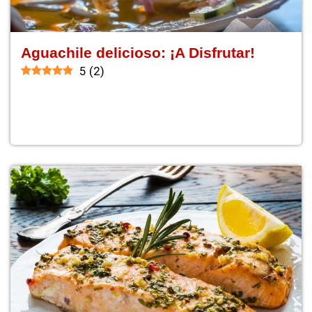
Aguachile delicioso: ¡A Disfrutar!
5
(
2
)