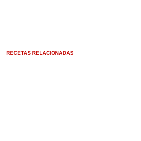
RECETAS RELACIONADAS
Aperitivos Fáciles: Bolitas de Pescado y Jengibre
Dorada al horno con patatas
Coquinas: Cómo preparar esta delicia de mar en 5
pasos