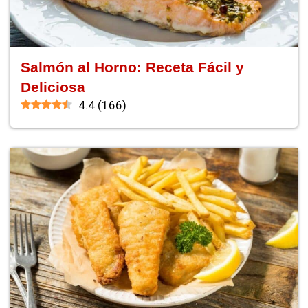
Salmón al Horno: Receta Fácil y
Deliciosa
4.4
(
166
)