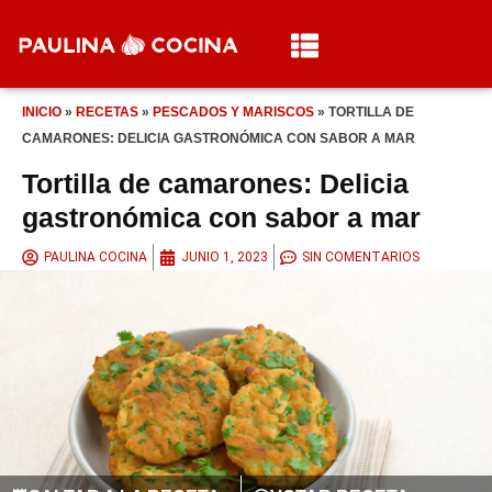
INICIO
»
RECETAS
»
PESCADOS Y MARISCOS
»
TORTILLA DE
CAMARONES: DELICIA GASTRONÓMICA CON SABOR A MAR
Tortilla de camarones: Delicia
gastronómica con sabor a mar
PAULINA COCINA
JUNIO 1, 2023
SIN COMENTARIOS