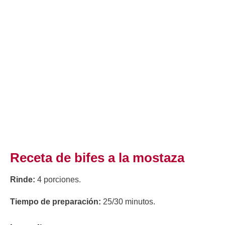
Receta de bifes a la mostaza
Rinde:
4 porciones.
Tiempo de preparación:
25/30 minutos.