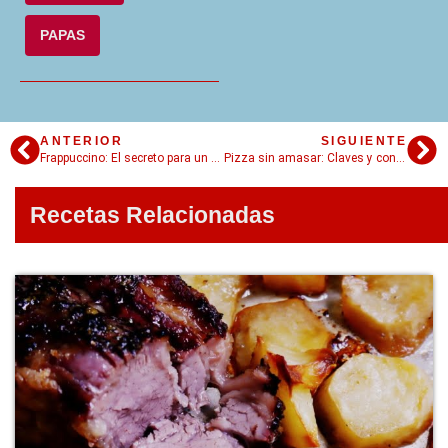
PAPAS
ANTERIOR
SIGUIENTE
Frappuccino: El secreto para un café helado espectacular
Pizza sin amasar: Claves y consejos para una pizza increíble sin mucho esfuerzo
Recetas Relacionadas