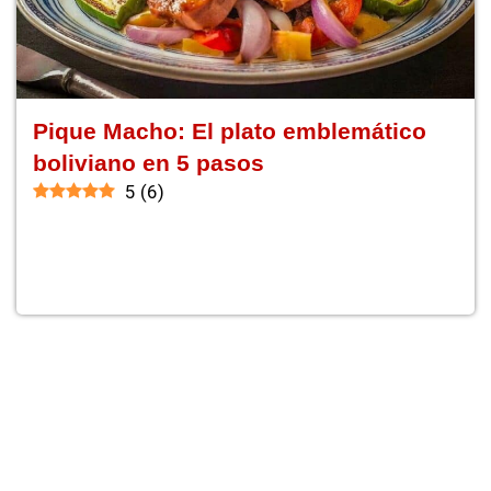
Pique Macho: El plato emblemático
boliviano en 5 pasos
5
(
6
)