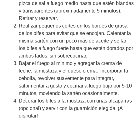
pizca de sal a fuego medio hasta que estén blandas
y transparentes (aproximadamente 5 minutos).
Retirar y reservar.
Realizar pequeños cortes en los bordes de grasa
de los bifes para evitar que se encojan. Calentar la
misma sartén con un poco más de aceite y sellar
los bifes a fuego fuerte hasta que estén dorados por
ambos lados, sin sobrecocinar.
Bajar el fuego al mínimo y agregar la crema de
leche, la mostaza y el queso crema. Incorporar la
cebolla, revolver suavemente para integrar,
salpimentar a gusto y cocinar a fuego bajo por 5-10
minutos, moviendo la sartén ocasionalmente.
Decorar los bifes a la mostaza con unas alcaparras
(opcional) y servir con la guarnición elegida. ¡A
disfrutar!