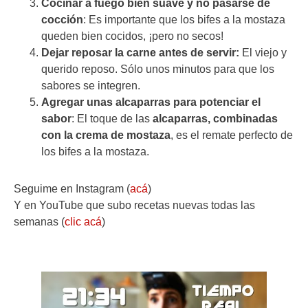
Cocinar a fuego bien suave y no pasarse de
cocción
: Es importante que los bifes a la mostaza
queden bien cocidos, ¡pero no secos!
Dejar reposar la carne antes de servir:
El viejo y
querido reposo. Sólo unos minutos para que los
sabores se integren.
Agregar unas alcaparras para potenciar el
sabor
: El toque de las
alcaparras, combinadas
con la crema de mostaza
, es el remate perfecto de
los bifes a la mostaza.
Seguime en Instagram (
acá
)
Y en YouTube que subo recetas nuevas todas las
semanas (
clic acá
)