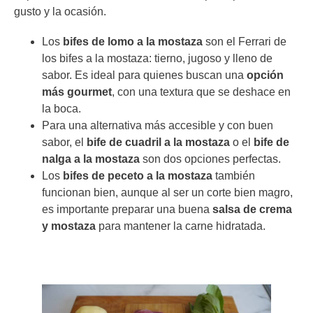
gusto y la ocasión.
Los
bifes de lomo a la mostaza
son el Ferrari de
los bifes a la mostaza: tierno, jugoso y lleno de
sabor. Es ideal para quienes buscan una
opción
más gourmet
, con una textura que se deshace en
la boca.
Para una alternativa más accesible y con buen
sabor, el
bife de cuadril a la mostaza
o el
bife de
nalga a la mostaza
son dos opciones perfectas.
Los
bifes de peceto a la mostaza
también
funcionan bien, aunque al ser un corte bien magro,
es importante preparar una buena
salsa de crema
y mostaza
para mantener la carne hidratada.