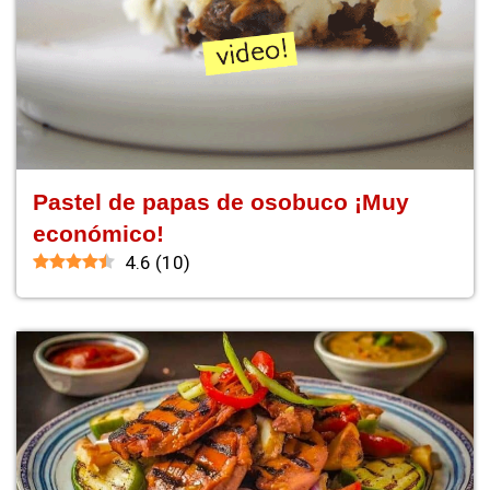
Pastel de papas de osobuco ¡Muy
económico!
4.6
(
10
)