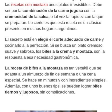
las
recetas con mostaza
unos platos irresistibles. Debe
ser por la
combinación de la carne jugosa
con la
cremosidad de la salsa,
o tal vez la rapidez con la que
se preparan. Lo cierto es que esta receta es un clásico
presente en muchos hogares argentinos.
El secreto está en
elegir el corte adecuado de carne
y
cocinarlo a la perfección. Si se busca un plato cremoso,
suave y sabroso, los
bifes a la crema y mostaza
, son la
respuesta a esa necesidad gastronómica.
La
receta de bifes a la mostaza
es tan versátil que se
adapta a un almuerzo de fin de semana o una cena
especial. Se hace en minutos y con ingredientes simples.
Además, con unos buenos tips, se pueden lograr
bifes
tiernos y jugosos
, sin complicaciones.