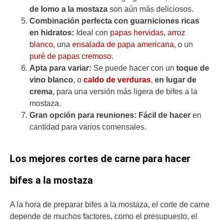
de lomo a la mostaza
son aún más deliciosos.
Combinación perfecta con guarniciones ricas
en hidratos:
Ideal con
papas hervidas
,
arroz
blanco
, una
ensalada de papa americana
, o un
puré de papas cremoso
.
Apta para variar:
Se puede hacer con un
toque de
vino blanco
, o
caldo de verduras
,
en lugar de
crema
, para una versión más ligera de bifes a la
mostaza.
Gran opción para reuniones: Fácil de hacer
en
cantidad para varios comensales.
Los mejores cortes de carne para hacer
bifes a la mostaza
A la hora de preparar bifes a la mostaza, el corte de carne
depende de muchos factores, como el presupuesto, el