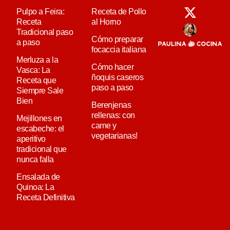
Pulpo a Feira:
Receta de Pollo
Receta
al Horno
Tradicional paso
Cómo preparar
a paso
focaccia italiana
Merluza a la
Cómo hacer
Vasca: La
ñoquis caseros
Receta que
paso a paso
Siempre Sale
Bien
Berenjenas
rellenas: con
Mejillones en
carne y
escabeche: el
vegetarianas!
aperitivo
tradicional que
nunca falla
Ensalada de
Quinoa: La
Receta Definitiva