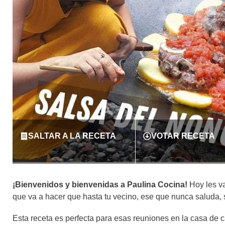
SALTAR A LA RECETA
VOTAR RECETA
¡Bienvenidos y bienvenidas a Paulina Cocina!
Hoy les v
que va a hacer que hasta tu vecino, ese que nunca saluda,
Esta receta es perfecta para esas reuniones en la casa de c