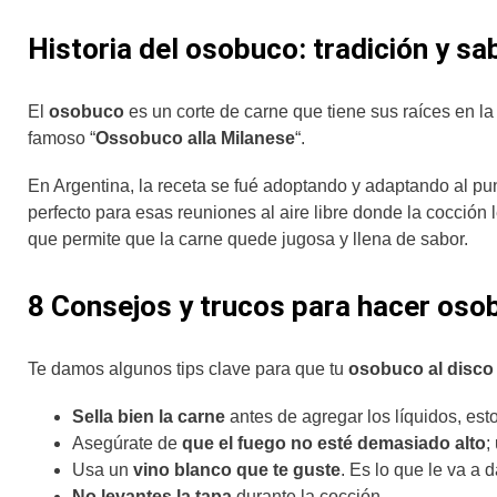
Historia del osobuco: tradición y sa
El
osobuco
es un corte de carne que tiene sus raíces en la
famoso “
Ossobuco alla Milanese
“.
En Argentina, la receta se fué adoptando y adaptando al p
perfecto para esas reuniones al aire libre donde la cocción le
que permite que la carne quede jugosa y llena de sabor.
8 Consejos y trucos para hacer osob
Te damos algunos tips clave para que tu
osobuco al disco
Sella bien la carne
antes de agregar los líquidos, es
Asegúrate de
que el fuego no esté demasiado alto
;
Usa un
vino blanco que te guste
. Es lo que le va a 
No levantes la tapa
durante la cocción.