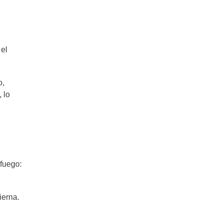
 el
o,
 lo
 fuego:
ierna.