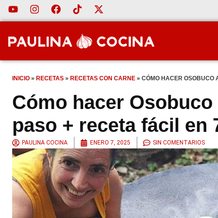
INICIO
»
RECETAS
»
RECETAS CON CARNE
»
CÓMO HACER OSOBUCO AL 
Cómo hacer Osobuco a
paso + receta fácil en
PAULINA COCINA
ENERO 7, 2025
SIN COMENTARIOS