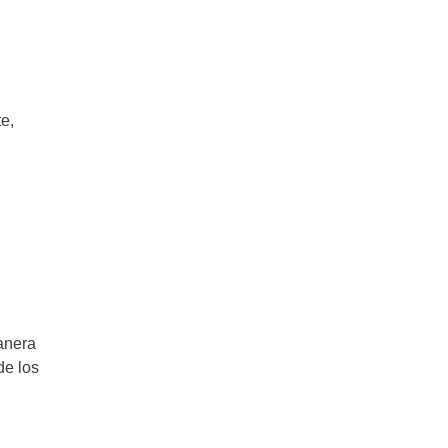
e,
manera
de los