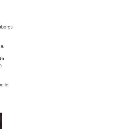
Churrascos cebollados con papas
rústicas (con Nina Astore)
abores
ia.
de
n
ue te