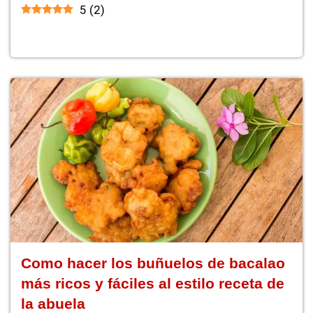
5
(
2
)
Como hacer los buñuelos de bacalao
más ricos y fáciles al estilo receta de
la abuela