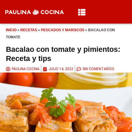
INICIO
»
RECETAS
»
PESCADOS Y MARISCOS
»
BACALAO CON
TOMATE
Bacalao con tomate y pimientos:
Receta y tips
PAULINA COCINA
JULIO 14, 2022
SIN COMENTARIOS