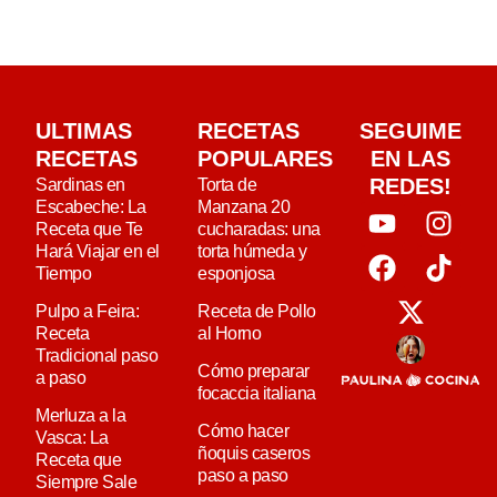
ULTIMAS
RECETAS
SEGUIME
RECETAS
POPULARES
EN LAS
REDES!
Sardinas en
Torta de
Escabeche: La
Manzana 20
Receta que Te
cucharadas: una
Hará Viajar en el
torta húmeda y
Tiempo
esponjosa
Pulpo a Feira:
Receta de Pollo
Receta
al Horno
Tradicional paso
Cómo preparar
a paso
focaccia italiana
Merluza a la
Cómo hacer
Vasca: La
ñoquis caseros
Receta que
paso a paso
Siempre Sale