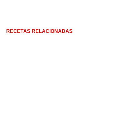
RECETAS RELACIONADAS
Camarones a la diabla: una explosión de sabor en el
paladar
9 Recetas con Pescado fáciles y sencillas
Recetas con Salmón Fresco: No receta de salmón
crudo ¡genial!
Dorada a la sal: Un pescado sabroso cocinado a la
antigua