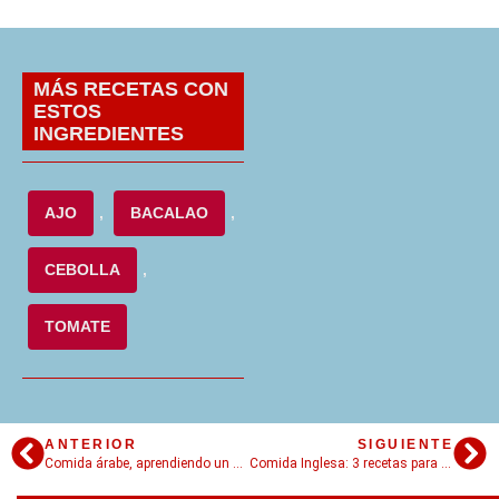
MÁS RECETAS CON
ESTOS
INGREDIENTES
AJO
,
BACALAO
,
CEBOLLA
,
TOMATE
ANTERIOR
SIGUIENTE
Comida árabe, aprendiendo un poco más sobre la cultura de medio oriente
Comida Inglesa: 3 recetas para viajar sin escalas a Inglaterra