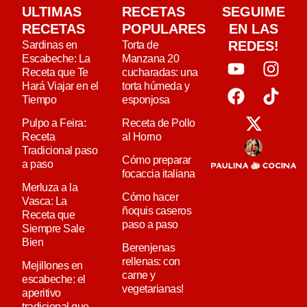
ULTIMAS
RECETAS
SEGUIME
RECETAS
POPULARES
EN LAS
REDES!
Sardinas en
Torta de
Escabeche: La
Manzana 20
Receta que Te
cucharadas: una
Hará Viajar en el
torta húmeda y
Tiempo
esponjosa
Pulpo a Feira:
Receta de Pollo
Receta
al Horno
Tradicional paso
Cómo preparar
a paso
focaccia italiana
Merluza a la
Cómo hacer
Vasca: La
ñoquis caseros
Receta que
paso a paso
Siempre Sale
Bien
Berenjenas
rellenas: con
Mejillones en
carne y
escabeche: el
vegetarianas!
aperitivo
tradicional que