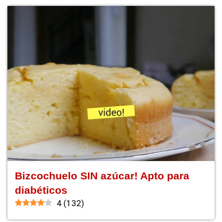
Bizcochuelo SIN azúcar! Apto para
diabéticos
4
(
132
)