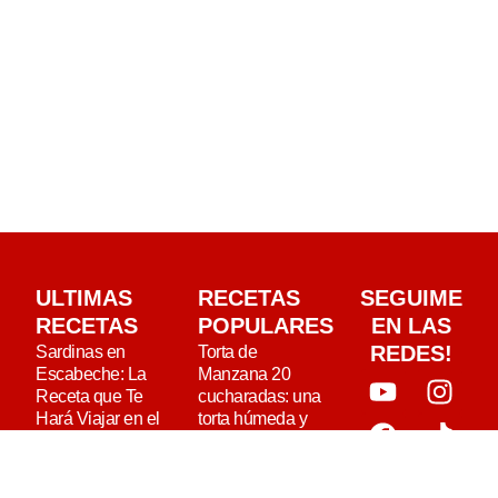
ULTIMAS
RECETAS
SEGUIME
RECETAS
POPULARES
EN LAS
REDES!
Sardinas en
Torta de
Escabeche: La
Manzana 20
Receta que Te
cucharadas: una
Hará Viajar en el
torta húmeda y
Tiempo
esponjosa
Pulpo a Feira:
Receta de Pollo