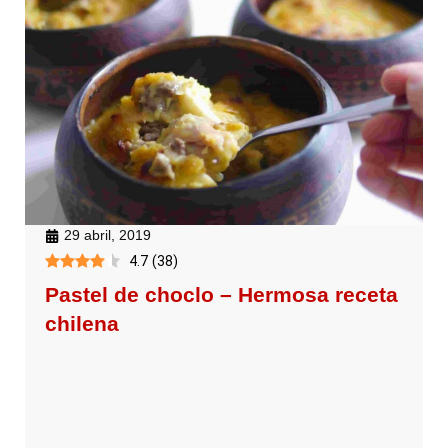
29 abril, 2019
4.7
(
38
)
Pastel de choclo – Hermosa receta
chilena