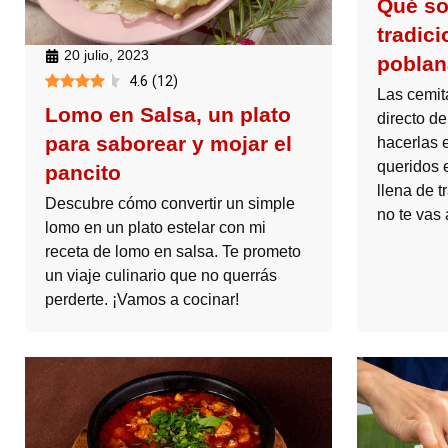
Qué so
tradic
20 julio, 2023
poblan
4.6
(
12
)
Las cemit
Lomo en Salsa, un plato
directo d
para saborear y mojar el
hacerlas e
queridos 
pancito
llena de 
Descubre cómo convertir un simple
no te vas 
lomo en un plato estelar con mi
receta de lomo en salsa. Te prometo
un viaje culinario que no querrás
perderte. ¡Vamos a cocinar!