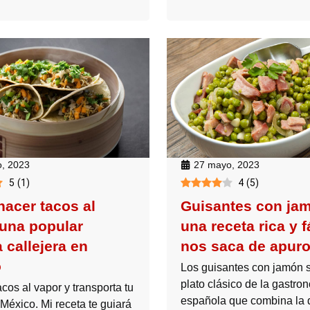
, 2023
27 mayo, 2023
5
(
1
)
4
(
5
)
acer tacos al
Guisantes con ja
 una popular
una receta rica y f
 callejera en
nos saca de apur
o
Los guisantes con jamón 
plato clásico de la gastro
cos al vapor y transporta tu
española que combina la 
México. Mi receta te guiará