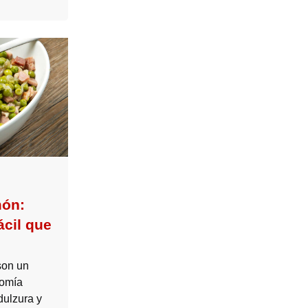
món:
ácil que
o
son un
nomía
dulzura y