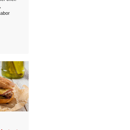
,
sabor