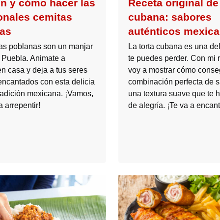
n y cómo hacer las
Receta original de 
ionales cemitas
cubana: sabores
as
auténticos mexic
as poblanas son un manjar
La torta cubana es una del
e Puebla. Animate a
te puedes perder. Con mi r
n casa y deja a tus seres
voy a mostrar cómo conse
encantados con esta delicia
combinación perfecta de s
tradición mexicana. ¡Vamos,
una textura suave que te h
a arrepentir!
de alegría. ¡Te va a encant