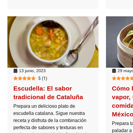
13 junio, 2023
29 mayo
5
(
1
)
Escudella: El sabor
Cómo h
tradicional de Cataluña
vapor,
comida
Prepara un delicioso plato de
escudella catalana. Sigue nuestra
Méxic
receta y disfruta de la combinación
Prepara ta
perfecta de sabores y texturas en
paladar a 