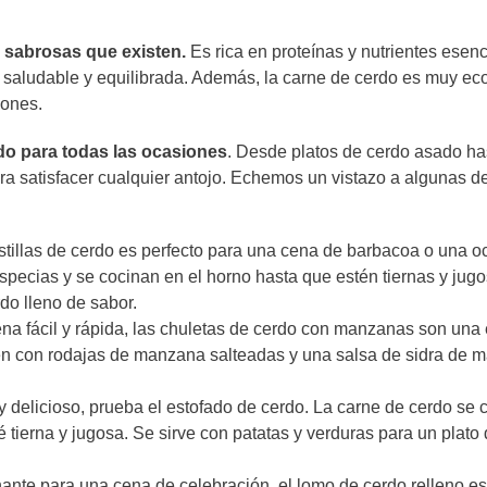
y sabrosas que existen.
Es rica en proteínas y nutrientes esenc
n saludable y equilibrada. Además, la carne de cerdo es muy e
iones.
do para todas las ocasiones
. Desde platos de cerdo asado ha
a satisfacer cualquier antojo. Echemos un vistazo a algunas de
stillas de cerdo es perfecto para una cena de barbacoa o una o
specias y se cocinan en el horno hasta que estén tiernas y jugo
do lleno de sabor.
na fácil y rápida, las chuletas de cerdo con manzanas son una
ven con rodajas de manzana salteadas y una salsa de sidra de 
y delicioso, prueba el estofado de cerdo. La carne de cerdo se 
tierna y jugosa. Se sirve con patatas y verduras para un plato 
ante para una cena de celebración, el lomo de cerdo relleno e