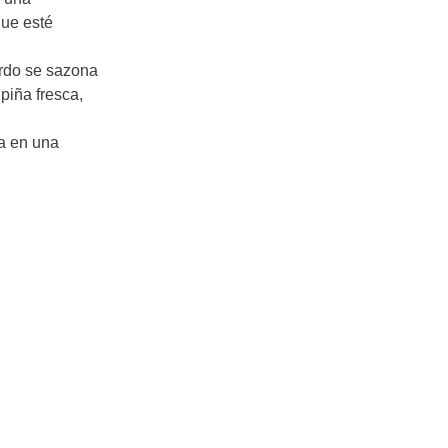
que esté
erdo se sazona
piña fresca,
na en una