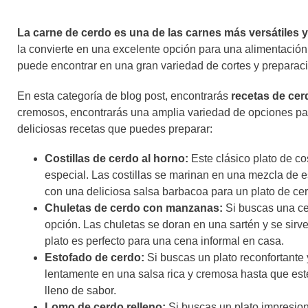
La carne de cerdo es una de las carnes más versátiles 
la convierte en una excelente opción para una alimentació
puede encontrar en una gran variedad de cortes y preparac
En esta categoría de blog post, encontrarás
recetas de cer
cremosos, encontrarás una amplia variedad de opciones par
deliciosas recetas que puedes preparar:
Costillas de cerdo al horno:
Este clásico plato de co
especial. Las costillas se marinan en una mezcla de e
con una deliciosa salsa barbacoa para un plato de cer
Chuletas de cerdo con manzanas:
Si buscas una ce
opción. Las chuletas se doran en una sartén y se sir
plato es perfecto para una cena informal en casa.
Estofado de cerdo:
Si buscas un plato reconfortante 
lentamente en una salsa rica y cremosa hasta que esté 
lleno de sabor.
Lomo de cerdo relleno:
Si buscas un plato impresion