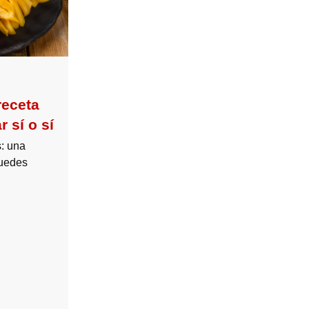
receta
 sí o sí
: una
puedes