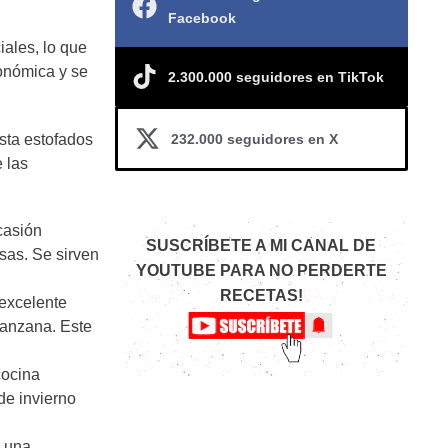
Facebook
iales, lo que
conómica y se
2.300.000 seguidores en TikTok
232.000 seguidores en X
sta estofados
 las
casión
SUSCRÍBETE A MI CANAL DE
sas. Se sirven
YOUTUBE PARA NO PERDERTE
RECETAS!
 excelente
manzana. Este
cocina
de invierno
s una