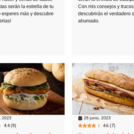
tas serán la estrella de tu
Con mis consejos y trucos
 esperes más y descubre
descubrirás el verdadero 
rlas!
ahumado.
, 2023
28 junio, 2023
4.4
(
9
)
4.6
(
7
)