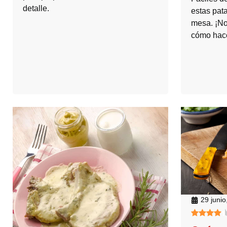
detalle.
estas pata
mesa. ¡No
cómo hace
29 junio