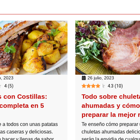
o, 2023
26 julio, 2023
4
(
5
)
4.3
(
10
)
 con Costillas:
Todo sobre chulet
 completa en 5
ahumadas y cómo
preparar la mejor 
 a todos con unas patatas
Te enseño cómo preparar
las caseras y deliciosas.
chuletas ahumadas delici
 hacer y llenas de sabor,
serán la envidia de cualqu