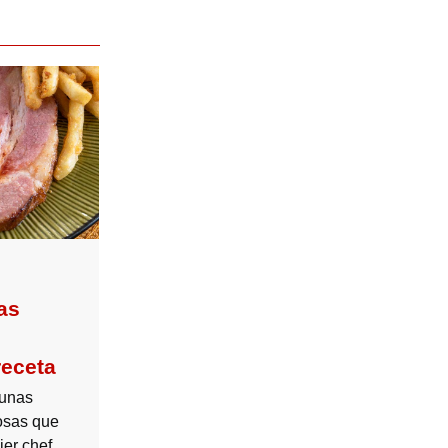
as
receta
 unas
osas que
ier chef.