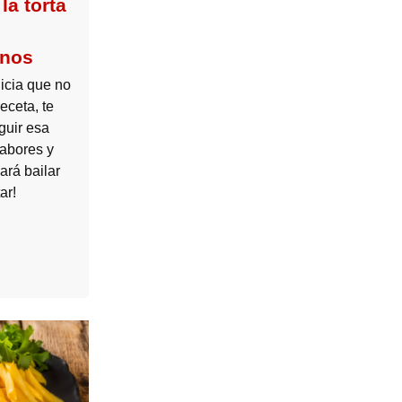
la torta
anos
icia que no
eceta, te
guir esa
abores y
ará bailar
ar!