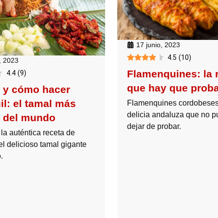
17 junio, 2023
4.5
(
10
)
, 2023
Flamenquines: la 
4.4
(
9
)
que hay que probar
 y cómo hacer
il: el tamal más
Flamenquines cordobeses
delicia andaluza que no 
 del mundo
dejar de probar.
la auténtica receta de
el delicioso tamal gigante
.