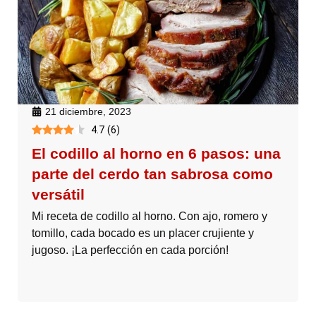
21 diciembre, 2023
4.7
(
6
)
El codillo al horno en 6 pasos: una
parte del cerdo tan sabrosa como
versátil
Mi receta de codillo al horno. Con ajo, romero y
tomillo, cada bocado es un placer crujiente y
jugoso. ¡La perfección en cada porción!