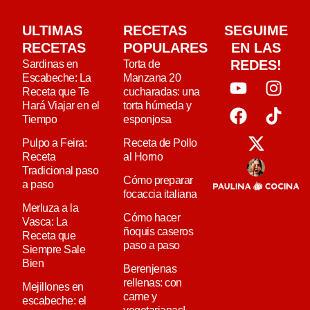
ULTIMAS
RECETAS
SEGUIME
RECETAS
POPULARES
EN LAS
REDES!
Sardinas en
Torta de
Escabeche: La
Manzana 20
Receta que Te
cucharadas: una
Hará Viajar en el
torta húmeda y
Tiempo
esponjosa
Pulpo a Feira:
Receta de Pollo
Receta
al Horno
Tradicional paso
Cómo preparar
a paso
focaccia italiana
Merluza a la
Cómo hacer
Vasca: La
ñoquis caseros
Receta que
paso a paso
Siempre Sale
Bien
Berenjenas
rellenas: con
Mejillones en
carne y
escabeche: el