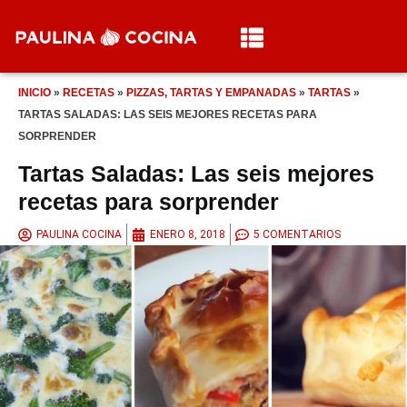
INICIO
»
RECETAS
»
PIZZAS, TARTAS Y EMPANADAS
»
TARTAS
»
TARTAS SALADAS: LAS SEIS MEJORES RECETAS PARA
SORPRENDER
Tartas Saladas: Las seis mejores
recetas para sorprender
PAULINA COCINA
ENERO 8, 2018
5 COMENTARIOS