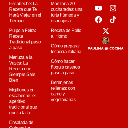
Escabeche: La
Manzana 20
Receta que Te
cucharadas: una
Hará Viajar en el
torta húmeda y
Tiempo
esponjosa
Pulpo a Feira:
Receta de Pollo
Receta
al Horno
Tradicional paso
Cómo preparar
a paso
focaccia italiana
Merluza a la
Cómo hacer
Vasca: La
ñoquis caseros
Receta que
paso a paso
Siempre Sale
Bien
Berenjenas
rellenas: con
Mejillones en
carne y
escabeche: el
vegetarianas!
aperitivo
tradicional que
nunca falla
Ensalada de