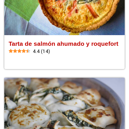
Tarta de salmón ahumado y roquefort
4.4
(
14
)