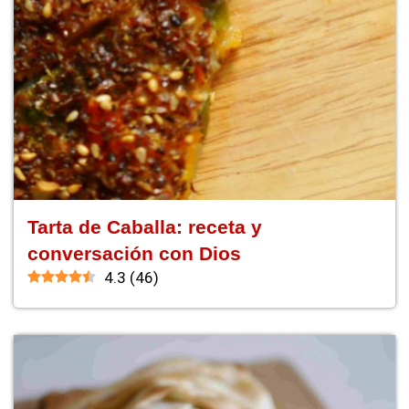
Tarta de Caballa: receta y
conversación con Dios
4.3
(
46
)