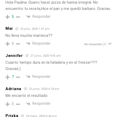
Hola Paulina. Quiero hacer pizza de harina integral. No
encuentro tu receta,Hice el pan y me quedó barbaro. Gracias.
Responder
5
Mai
23 julio, 2020 1:41 pm
No lleva mucha manteca??
Responder
0
Ver respuestas
(1)
Jennifer
27 junio, 2020 9:45 am
Cuanto tiempo dura en la heladera y en el freezer???
Gracias:)
Responder
7
Adriana
25 junio, 2020 6:18 pm
Me encantó el resultado
Responder
0
Priska
18 mayo, 2020 6:46 pm