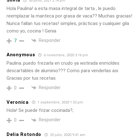
Silvia
30 junio, 2021 2:14 pm
Hola Paulina! a esta masa integral de tarta , le puedo
reemplazar la manteca por grasa de vaca?? Muchas gracias!
Nunca fallan tus recetas! simples, prácticas y cualquier gila
como yo, cocina ! Genia
Responder
7
Anonymous
6 noviembre, 2020 3:16 pm
Paulina..puedo frezarla en crudo ya wstirada enmoldes
descartables de aluminio??? Como para venderlas asi.
Gracias por tus recetas
Responder
0
Veronica
1 septiembre, 2020 1:52 pm
Hola! Se puede frizar cocinada?;
Responder
0
Delia Rotondo
25 julio, 2020 9:41 am