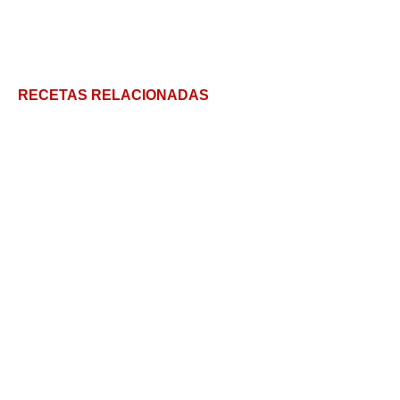
RECETAS RELACIONADAS
Tarta fácil de peras y queso
Pastel de Espárragos Cuatro Quesos: porrito de
radicheta
Cómo hacer la tradicional pastela marroquí de pollo
en casa
Hornazo de Salamanca hecho en casa: Un viaje
saborizado directo al corazón de España