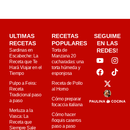
ULTIMAS
RECETAS
SEGUIME
RECETAS
POPULARES
EN LAS
REDES!
Sardinas en
Torta de
Escabeche: La
Manzana 20
Receta que Te
cucharadas: una
Hará Viajar en el
torta húmeda y
Tiempo
esponjosa
Pulpo a Feira:
Receta de Pollo
Receta
al Horno
Tradicional paso
Cómo preparar
a paso
focaccia italiana
Merluza a la
Cómo hacer
Vasca: La
ñoquis caseros
Receta que
paso a paso
Siempre Sale