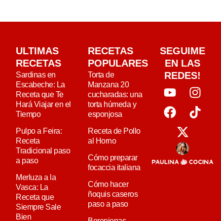
ULTIMAS
RECETAS
SEGUIME
RECETAS
POPULARES
EN LAS
REDES!
Sardinas en
Torta de
Escabeche: La
Manzana 20
Receta que Te
cucharadas: una
Hará Viajar en el
torta húmeda y
Tiempo
esponjosa
Pulpo a Feira:
Receta de Pollo
Receta
al Horno
Tradicional paso
Cómo preparar
a paso
focaccia italiana
Merluza a la
Cómo hacer
Vasca: La
ñoquis caseros
Receta que
paso a paso
Siempre Sale
Bien
Berenjenas