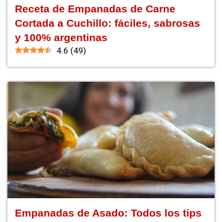
Receta de Empanadas de Carne
Cortada a Cuchillo: fáciles, sabrosas
y 100% argentinas
4.6
(
49
)
Empanadas de Asado: Todos los tips