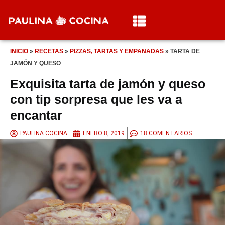
INICIO
»
RECETAS
»
PIZZAS, TARTAS Y EMPANADAS
»
TARTA DE
JAMÓN Y QUESO
Exquisita tarta de jamón y queso
con tip sorpresa que les va a
encantar
PAULINA COCINA
ENERO 8, 2019
18 COMENTARIOS