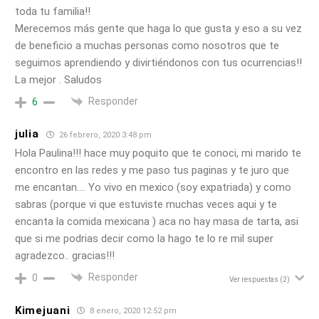
toda tu familia!!
Merecemos más gente que haga lo que gusta y eso a su vez
de beneficio a muchas personas como nosotros que te
seguimos aprendiendo y divirtiéndonos con tus ocurrencias!!
La mejor . Saludos
Responder
6
julia
26 febrero, 2020 3:48 pm
Hola Paulina!!! hace muy poquito que te conoci, mi marido te
encontro en las redes y me paso tus paginas y te juro que
me encantan…. Yo vivo en mexico (soy expatriada) y como
sabras (porque vi que estuviste muchas veces aqui y te
encanta la comida mexicana ) aca no hay masa de tarta, asi
que si me podrias decir como la hago te lo re mil super
agradezco.. gracias!!!
Responder
0
Ver respuestas
(2)
Kimejuani
8 enero, 2020 12:52 pm