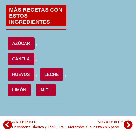
MÁS RECETAS CON
ESTOS
INGREDIENTES
AZÚCAR
,
CANELA
,
HUEVOS
,
LECHE
,
LIMÓN
,
MIEL
ANTERIOR
SIGUIENTE
Chocotorta Clásica y Fácil – Paso a Paso
Matambre a la Pizza en 5 pasos: Técnica infalible para que salga como de bodegón