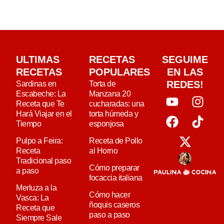
ULTIMAS
RECETAS
SEGUIME
RECETAS
POPULARES
EN LAS
REDES!
Sardinas en
Torta de
Escabeche: La
Manzana 20
Receta que Te
cucharadas: una
Hará Viajar en el
torta húmeda y
Tiempo
esponjosa
Pulpo a Feira:
Receta de Pollo
Receta
al Horno
Tradicional paso
Cómo preparar
a paso
focaccia italiana
Merluza a la
Cómo hacer
Vasca: La
ñoquis caseros
Receta que
paso a paso
Siempre Sale