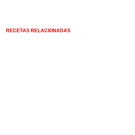
RECETAS RELACIONADAS
Cómo hacer postre borracho casero en 4 pasos
Postre de vainillas ¡en 5 pasos!
La ensalada de frutas de tu vida
Leche frita: Receta tradicional de la abuela