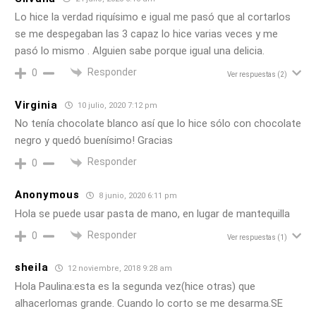
Lo hice la verdad riquísimo e igual me pasó que al cortarlos
se me despegaban las 3 capaz lo hice varias veces y me
pasó lo mismo . Alguien sabe porque igual una delicia.
Responder
0
Ver respuestas
(2)
Virginia
10 julio, 2020 7:12 pm
No tenía chocolate blanco así que lo hice sólo con chocolate
negro y quedó buenísimo! Gracias
Responder
0
Anonymous
8 junio, 2020 6:11 pm
Hola se puede usar pasta de mano, en lugar de mantequilla
Responder
0
Ver respuestas
(1)
sheila
12 noviembre, 2018 9:28 am
Hola Paulina:esta es la segunda vez(hice otras) que
alhacerlomas grande. Cuando lo corto se me desarma.SE