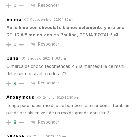
Responder
0
Emma
5 septiembre, 2020 1:30 pm
Yo lo hice con chocolate blanco solamente y era una
DELICIA!!! me en-can-to Paulina, GENIA TOTAL!! <3
Responder
0
Dana
8 agosto, 2020 11:03 pm
Q marca de choco recomendas ? Y la mantequilla de mani
debe ser con azul o natural??
Responder
9
Anonymous
24 julio, 2020 12:35 pm
Tengo para hacer moldes de bombones en silicona. También
puede ser ahí en vez de un molde grande con film?
Responder
8
Silvana
24 julio, 2020 6:13 am