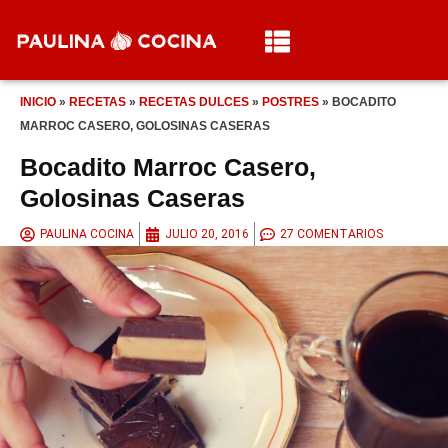
INICIO
»
RECETAS
»
RECETAS DULCES
»
POSTRES
»
BOCADITO
MARROC CASERO, GOLOSINAS CASERAS
Bocadito Marroc Casero,
Golosinas Caseras
PAULINA COCINA
JULIO 20, 2016
27 COMENTARIOS