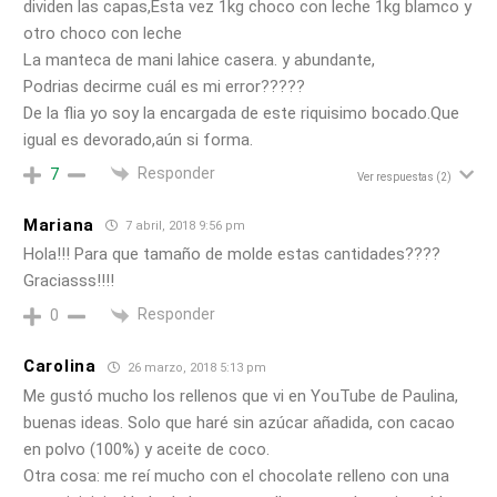
dividen las capas,Esta vez 1kg choco con leche 1kg blamco y
otro choco con leche
La manteca de mani lahice casera. y abundante,
Podrias decirme cuál es mi error?????
De la flia yo soy la encargada de este riquisimo bocado.Que
igual es devorado,aún si forma.
Responder
7
Ver respuestas
(2)
Mariana
7 abril, 2018 9:56 pm
Hola!!! Para que tamaño de molde estas cantidades????
Graciasss!!!!
Responder
0
Carolina
26 marzo, 2018 5:13 pm
Me gustó mucho los rellenos que vi en YouTube de Paulina,
buenas ideas. Solo que haré sin azúcar añadida, con cacao
en polvo (100%) y aceite de coco.
Otra cosa: me reí mucho con el chocolate relleno con una