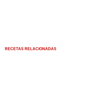
RECETAS RELACIONADAS
Crema inglesa: una deliciosa y versátil preparación
Receta de postre de chocolate sin azúcar
Receta de Postre Balcarce / Torta Balcarce