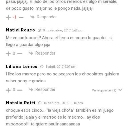
pasa, jajajaj, al lado de los otros rellenos es algo miserable,
de poco gusto, mejor no le pongo nada, jajajaj
Responder
-1
Nativi Rouco
8 noviembre, 2017 8:42 pm
Me encantoooo!!!! Ahora el tema es como lo guardo… si
llego a guardar algo jaja
Responder
0
Liliana Lemos
3 abril, 2017 9:07 pm
Hice los marroc pero no se pegaron los chocolates quisiera
saber porque gracias
Responder
0
Ver respuestas
(2)
Natalia Ratti
15 octubre, 2016 11:16 am
choque esos cinco…. “la vieja chota” también es mi juego
preferido jajaja y el marroc es lo máximo… ay dios
mioooooo!!! te quiero paulinaaaaaaaaa