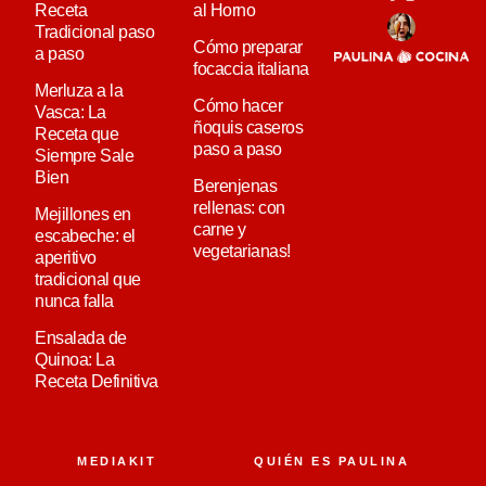
Receta
al Horno
Tradicional paso
Cómo preparar
a paso
focaccia italiana
Merluza a la
Cómo hacer
Vasca: La
ñoquis caseros
Receta que
paso a paso
Siempre Sale
Bien
Berenjenas
rellenas: con
Mejillones en
carne y
escabeche: el
vegetarianas!
aperitivo
tradicional que
nunca falla
Ensalada de
Quinoa: La
Receta Definitiva
MEDIAKIT
QUIÉN ES PAULINA