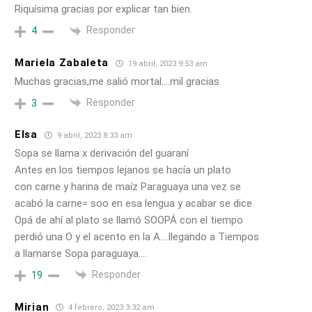
Riquísima gracias por explicar tan bien.
Responder
4
Mariela Zabaleta
19 abril, 2023 9:53 am
Muchas gracias,me salió mortal….mil gracias
Responder
3
Elsa
9 abril, 2023 8:33 am
Sopa se llama x derivación del guaraní
Antes en los tiempos lejanos se hacía un plato
con carne y harina de maíz Paraguaya una vez se
acabó la carne= soo en esa lengua y acabar se dice
Opá de ahí al plato se llamó SOOPÁ con el tiempo
perdió una O y el acento en la A….llegando a Tiempos
a llamarse Sopa paraguaya….
Responder
19
Mirian
4 febrero, 2023 3:32 am