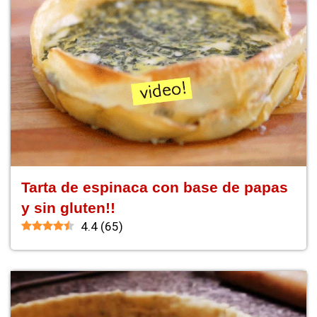
Tarta de espinaca con base de papas
y sin gluten!!
4.4
(
65
)