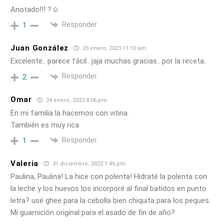
Anotado!!! ?☺️
Responder
1
Juan González
25 enero, 2023 11:10 am
Excelente.. parece fácil.. jaja muchas gracias.. por la receta..
Responder
2
Omar
24 enero, 2023 8:06 pm
En mi familia la hacemos con vitina.
También es muy rica
Responder
1
Valeria
31 diciembre, 2022 1:46 pm
Paulina, Paulina! La hice con polenta! Hidraté la polenta con
la leche y los huevos los incorporé al final batidos en punto
letra? usé ghee para la cebolla bien chiquita para los peques.
Mi guarnición original para el asado de fin de año?