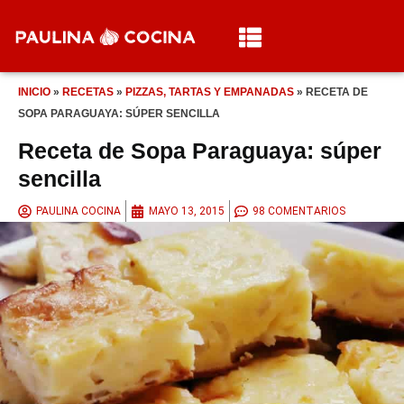
INICIO
»
RECETAS
»
PIZZAS, TARTAS Y EMPANADAS
»
RECETA DE
SOPA PARAGUAYA: SÚPER SENCILLA
Receta de Sopa Paraguaya: súper
sencilla
PAULINA COCINA
MAYO 13, 2015
98 COMENTARIOS