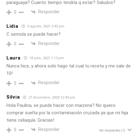
paraguaya? Cuanto tiempo tendría q estar? Saludos?
Responder
0
Lidia
9 agosto, 2021 5:45 pm
C semola se puede hacer?
Responder
0
Laura
18 julio, 2021 1:13 pm
Nunca hice, y ahora solo hago tal cual tu receta y me sale de
10!
Responder
0
Silvia
27 diciembre, 2020 12:49 pm
Hola Paulina, se puede hacer con maizena? No quiero
comprar suelta por la contaminación cruzada ya que mi hija
tiene celiaquía. Gracias!
Responder
0
Ver respuestas
(1)