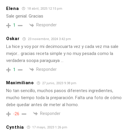
Elena
18 abril, 2025 12:15 pm
Sale genial. Gracias
Responder
1
Oskar
23 noviembre, 2024 3:42 pm
La hice y voy por mi decimocuarta vez y cada vez ma sale
mejor… gracias receta simple y no muy pesada como la
verdadera soopa paraguaya …
Responder
1
Maximiliano
27 junio, 2023 9:38 pm
No tan sencillo, muchos pasos diferentes ingredientes,
mucho tiempo toda la preparación. Falta una foto de cómo
debe quedar antes de meter al horno.
Responder
-26
Cynthia
17 mayo, 2023 1:26 pm