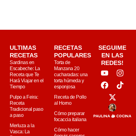
ULTIMAS
RECETAS
SEGUIME
RECETAS
POPULARES
EN LAS
REDES!
Sardinas en
Torta de
Escabeche: La
Manzana 20
Receta que Te
cucharadas: una
Hará Viajar en el
torta húmeda y
Tiempo
esponjosa
Pulpo a Feira:
Receta de Pollo
Receta
al Horno
Tradicional paso
Cómo preparar
a paso
focaccia italiana
Merluza a la
Cómo hacer
Vasca: La
ñoquis caseros