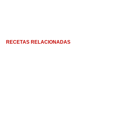
RECETAS RELACIONADAS
Costillas de cerdo a la miel y mostaza ¡20 minutos!
Brochetas de Cerdo Agridulce: simpaticonas
Las carrilleras al vino tinto, una receta deliciosa a
fuego lento.