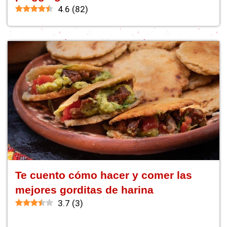
4.6
(
82
)
Te cuento cómo hacer y comer las
mejores gorditas de harina
3.7
(
3
)