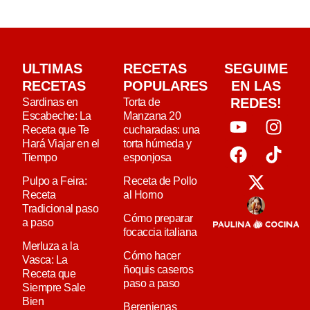
ULTIMAS
RECETAS
SEGUIME
RECETAS
POPULARES
EN LAS
REDES!
Sardinas en
Torta de
Escabeche: La
Manzana 20
Receta que Te
cucharadas: una
Hará Viajar en el
torta húmeda y
Tiempo
esponjosa
Pulpo a Feira:
Receta de Pollo
Receta
al Horno
Tradicional paso
Cómo preparar
a paso
focaccia italiana
Merluza a la
Cómo hacer
Vasca: La
ñoquis caseros
Receta que
paso a paso
Siempre Sale
Bien
Berenjenas