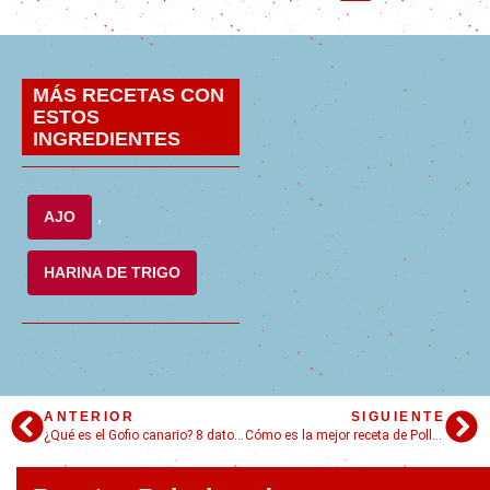
MÁS RECETAS CON
ESTOS
INGREDIENTES
AJO
,
HARINA DE TRIGO
ANTERIOR
SIGUIENTE
¿Qué es el Gofio canario? 8 datos y claves para cocinarlo en casa
Cómo es la mejor receta de Pollo al Limón estilo asiático