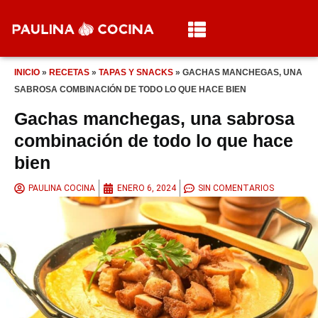
INICIO
»
RECETAS
»
TAPAS Y SNACKS
»
GACHAS MANCHEGAS, UNA
SABROSA COMBINACIÓN DE TODO LO QUE HACE BIEN
Gachas manchegas, una sabrosa
combinación de todo lo que hace
bien
PAULINA COCINA
ENERO 6, 2024
SIN COMENTARIOS