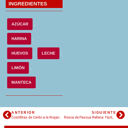
INGREDIENTES
AZÚCAR
,
HARINA
,
HUEVOS
,
LECHE
,
LIMÓN
,
MANTECA
ANTERIOR
SIGUIENTE
Costillitas de Cerdo a la Riojana: Un plato típico de bodegón argentino
Rosca de Pascua Rellena: Fácil, original y con un toque crunchy