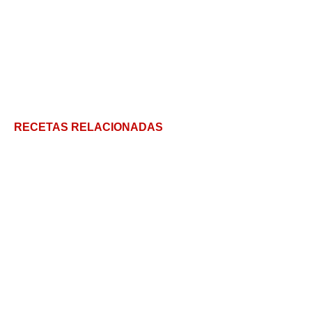
RECETAS RELACIONADAS
Aperitivos Originales: Puntxaetes
Tostadas de pollo mexicanas: una receta sencilla y
crujiente
Cómo es la Gilda vasca, ícono de la gastronomía
española