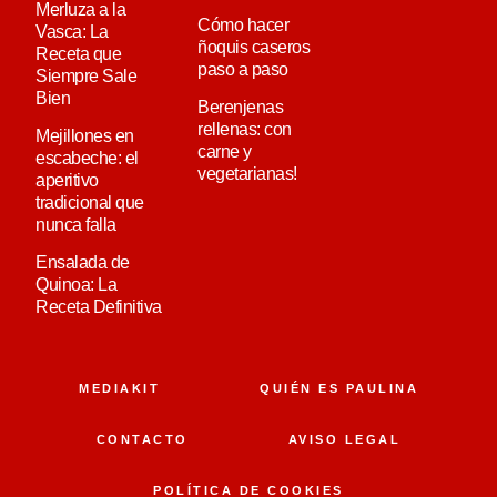
Merluza a la
Cómo hacer
Vasca: La
ñoquis caseros
Receta que
paso a paso
Siempre Sale
Bien
Berenjenas
rellenas: con
Mejillones en
carne y
escabeche: el
vegetarianas!
aperitivo
tradicional que
nunca falla
Ensalada de
Quinoa: La
Receta Definitiva
MEDIAKIT
QUIÉN ES PAULINA
CONTACTO
AVISO LEGAL
POLÍTICA DE COOKIES