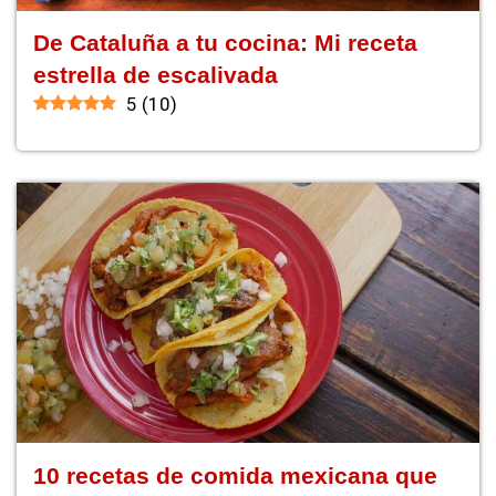
De Cataluña a tu cocina: Mi receta
estrella de escalivada
5
(
10
)
10 recetas de comida mexicana que