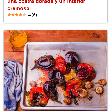
una costra dorada y un interior
cremoso
4
(
6
)