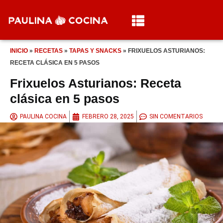
INICIO
»
RECETAS
»
TAPAS Y SNACKS
»
FRIXUELOS ASTURIANOS:
RECETA CLÁSICA EN 5 PASOS
Frixuelos Asturianos: Receta
clásica en 5 pasos
PAULINA COCINA
FEBRERO 28, 2025
SIN COMENTARIOS