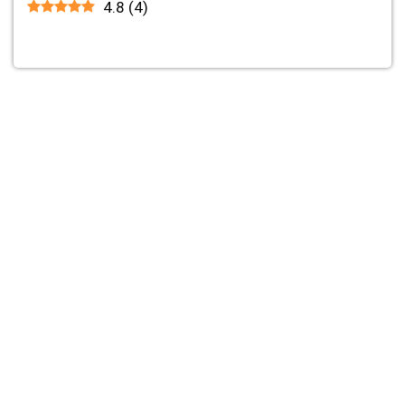
4.8
(
4
)