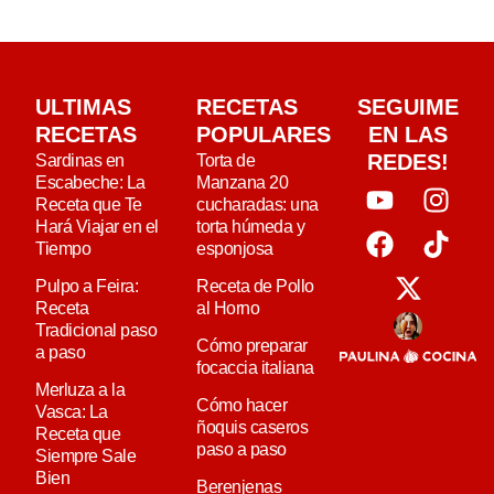
ULTIMAS
RECETAS
SEGUIME
RECETAS
POPULARES
EN LAS
REDES!
Sardinas en
Torta de
Escabeche: La
Manzana 20
Receta que Te
cucharadas: una
Hará Viajar en el
torta húmeda y
Tiempo
esponjosa
Pulpo a Feira:
Receta de Pollo
Receta
al Horno
Tradicional paso
Cómo preparar
a paso
focaccia italiana
Merluza a la
Cómo hacer
Vasca: La
ñoquis caseros
Receta que
paso a paso
Siempre Sale
Bien
Berenjenas