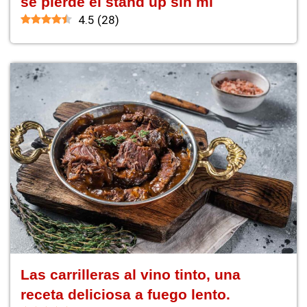
se pierde el stand up sin mí
4.5
(
28
)
Las carrilleras al vino tinto, una
receta deliciosa a fuego lento.