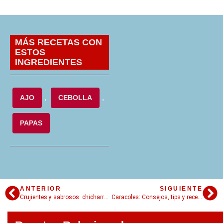
MÁS RECETAS CON
ESTOS
INGREDIENTES
AJO
,
CEBOLLA
,
PAPAS
ANTERIOR
SIGUIENTE
Crujientes y sabrosos: chicharrones para un snack diferente
Caracoles: Consejos, tips y recetas para comerlos sin parar