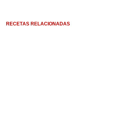
RECETAS RELACIONADAS
Costillas Agridulces en Confitura de Tomate:
Masterchefa
El secreto ibérico
5 bolsas con marinadas de cerdo y pollo – 5 cenas
en 1 hora
5 claves para hacer el histórico embutido: El botillo