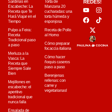
REDES!
Sardinas en
Torta de
Escabeche: La
Manzana 20
Receta que Te
cucharadas: una
Hará Viajar en el
torta húmeda y
Tiempo
esponjosa
Pulpo a Feira:
Receta de Pollo
Receta
al Horno
Tradicional paso
Cómo preparar
a paso
focaccia italiana
Merluza a la
Cómo hacer
Vasca: La
ñoquis caseros
Receta que
paso a paso
Siempre Sale
Bien
Berenjenas
rellenas: con
Mejillones en
carne y
escabeche: el
vegetarianas!
aperitivo
tradicional que
nunca falla
Ensalada de