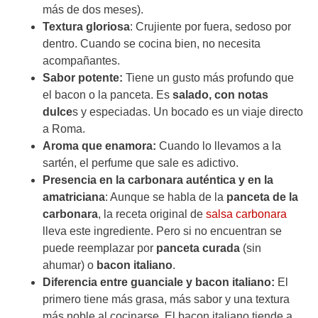
más de dos meses).
Textura gloriosa
: Crujiente por fuera, sedoso por
dentro. Cuando se cocina bien, no necesita
acompañantes.
Sabor potente:
Tiene un gusto más profundo que
el bacon o la panceta. Es
salado, con notas
dulce
s y especiadas. Un bocado es un viaje directo
a Roma.
Aroma que enamora:
Cuando lo llevamos a la
sartén, el perfume que sale es adictivo.
Presencia en la carbonara auténtica y en la
amatriciana
: Aunque se habla de la
panceta de la
carbonara
, la receta original de
salsa carbonara
lleva este ingrediente. Pero si no encuentran se
puede reemplazar por
panceta curada
(sin
ahumar) o
bacon italiano
.
Diferencia entre guanciale y bacon italiano:
El
primero tiene más grasa, más sabor y una textura
más noble al cocinarse. El bacon italiano tiende a