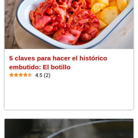
5 claves para hacer el histórico
embutido: El botillo
4.5
(
2
)