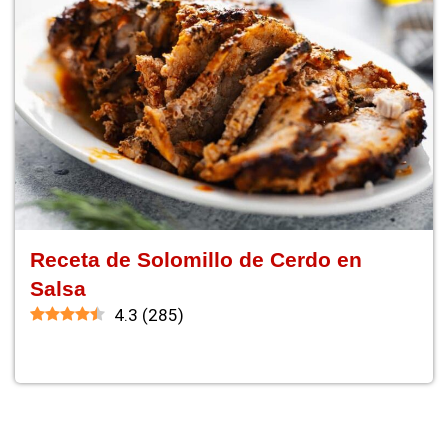
Receta de Solomillo de Cerdo en
Salsa
4.3
(
285
)