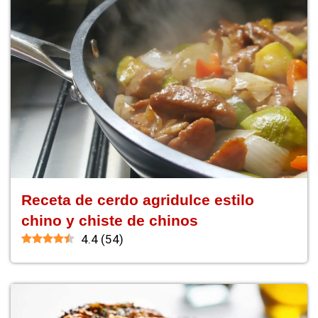
Receta de cerdo agridulce estilo
chino y chiste de chinos
4.4
(
54
)