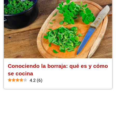
Conociendo la borraja: qué es y cómo
se cocina
4.2
(
6
)