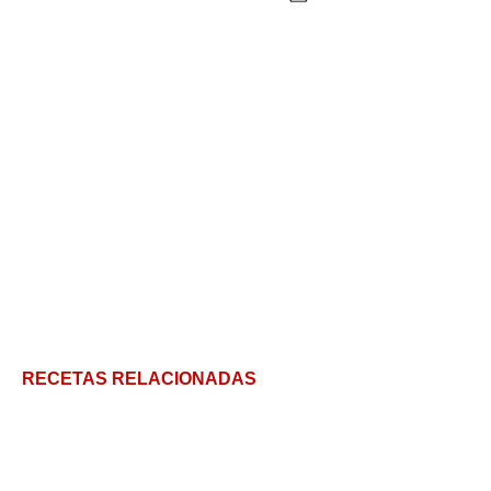
RECETAS RELACIONADAS
Tortilla Rellena: 3 Consejos Únicos para Hacer una
Tortilla de Patatas Perfecta