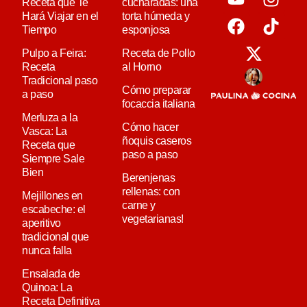
Receta que Te
cucharadas: una
Hará Viajar en el
torta húmeda y
Tiempo
esponjosa
Pulpo a Feira:
Receta de Pollo
Receta
al Horno
Tradicional paso
Cómo preparar
a paso
focaccia italiana
Merluza a la
Cómo hacer
Vasca: La
ñoquis caseros
Receta que
paso a paso
Siempre Sale
Bien
Berenjenas
rellenas: con
Mejillones en
carne y
escabeche: el
vegetarianas!
aperitivo
tradicional que
nunca falla
Ensalada de
Quinoa: La
Receta Definitiva