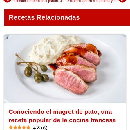
El codillo al horno en 6 pasos: una parte del cerdo tan sabrosa como versátil
Te cuento qué es el Ruibarbo y todo lo que podés hacer con este ingrediente mágico
Recetas Relacionadas
Conociendo el magret de pato, una
receta popular de la cocina francesa
4.8
(
6
)